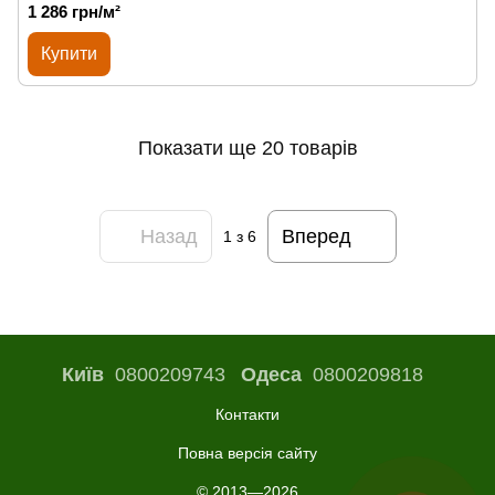
1 286 грн/м²
Купити
Показати ще 20 товарів
Назад
Вперед
1
з 6
Київ
0800209743
Одеса
0800209818
Контакти
Повна версія сайту
© 2013—2026