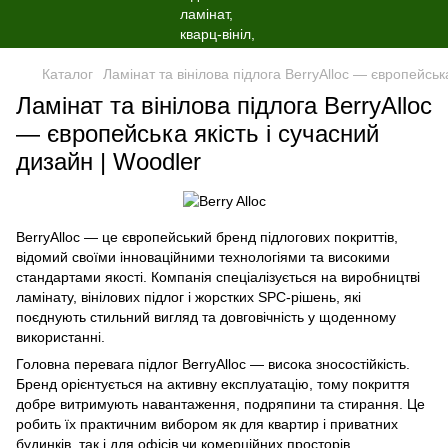
Каталог
Ламінат та вінілова підлога BerryAlloc — європейська
Ламінат та вінілова підлога BerryAlloc
— європейська якість і сучасний
дизайн | Woodler
BerryAlloc — це європейський бренд підлогових покриттів,
відомий своїми інноваційними технологіями та високими
стандартами якості. Компанія спеціалізується на виробництві
ламінату, вінілових підлог і жорстких SPC-рішень, які
поєднують стильний вигляд та довговічність у щоденному
використанні.
Головна перевага підлог BerryAlloc — висока зносостійкість.
Бренд орієнтується на активну експлуатацію, тому покриття
добре витримують навантаження, подряпини та стирання. Це
робить їх практичним вибором як для квартир і приватних
будинків, так і для офісів чи комерційних просторів.