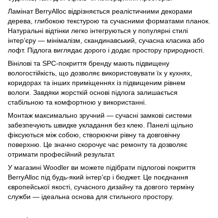
Ламінат BerryAlloc відрізняється реалістичними декорами
дерева, глибокою текстурою та сучасними форматами планок.
Натуральні відтінки легко інтегруються у популярні стилі
інтер’єру — мінімалізм, скандинавський, сучасна класика або
лофт. Підлога виглядає дорого і додає простору природності.
Вінілові та SPC-покриття бренду мають підвищену
вологостійкість, що дозволяє використовувати їх у кухнях,
коридорах та інших приміщеннях із підвищеним рівнем
вологи. Завдяки жорсткій основі підлога залишається
стабільною та комфортною у використанні.
Монтаж максимально зручний — сучасні замкові системи
забезпечують швидке укладання без клею. Панелі щільно
фіксуються між собою, створюючи рівну та довговічну
поверхню. Це значно скорочує час ремонту та дозволяє
отримати професійний результат.
У магазині Woodler ви можете підібрати підлогові покриття
BerryAlloc під будь-який інтер’єр і бюджет. Це поєднання
європейської якості, сучасного дизайну та довгого терміну
служби — ідеальна основа для стильного простору.