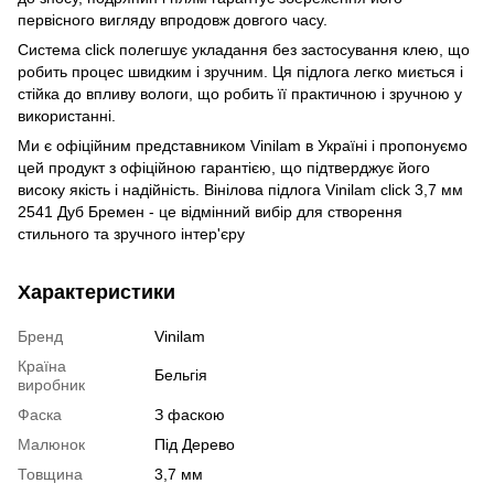
первісного вигляду впродовж довгого часу.
Система click полегшує укладання без застосування клею, що
робить процес швидким і зручним. Ця підлога легко миється і
стійка до впливу вологи, що робить її практичною і зручною у
використанні.
Ми є офіційним представником Vinilam в Україні і пропонуємо
цей продукт з офіційною гарантією, що підтверджує його
високу якість і надійність. Вінілова підлога Vinilam click 3,7 мм
2541 Дуб Бремен - це відмінний вибір для створення
стильного та зручного інтер'єру
Характеристики
Бренд
Vinilam
Країна
Бельгія
виробник
Фаска
З фаскою
Малюнок
Під Дерево
Товщина
3,7 мм