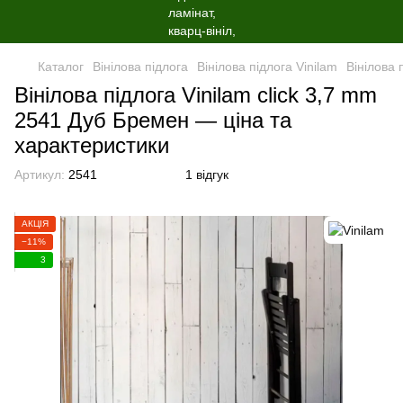
Каталог
Вінілова пiдлога
Вінілова пiдлога Vinilam
Вінілова 
Вінілова підлога Vinilam click 3,7 mm
2541 Дуб Бремен — ціна та
характеристики
Артикул:
2541
1 відгук
АКЦІЯ
−11%
3