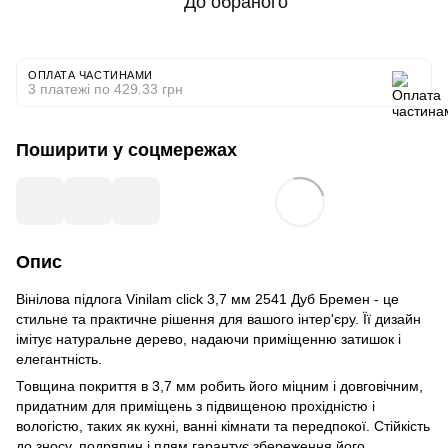
До обраного
ОПЛАТА ЧАСТИНАМИ
3 платежі по 429.33 грн
Поширити у соцмережах
Опис
Вінілова підлога Vinilam click 3,7 мм 2541 Дуб Бремен - це
стильне та практичне рішення для вашого інтер'єру. Її дизайн
імітує натуральне дерево, надаючи приміщенню затишок і
елегантність.
Товщина покриття в 3,7 мм робить його міцним і довговічним,
придатним для приміщень з підвищеною прохідністю і
вологістю, таких як кухні, ванні кімнати та передпокої. Стійкість
до зносу, подряпин і плям гарантує збереження його