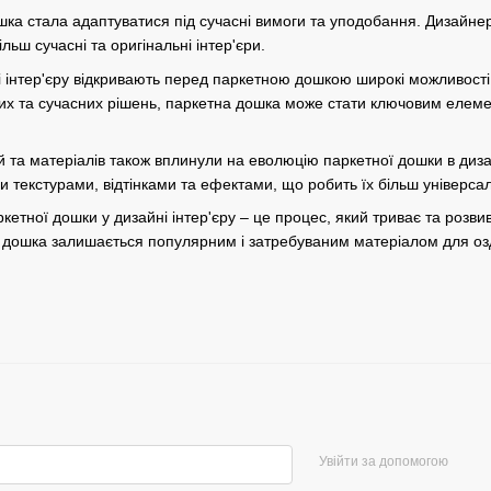
шка стала адаптуватися під сучасні вимоги та уподобання. Дизайн
льш сучасні та оригінальні інтер'єри.
ні інтер'єру відкривають перед паркетною дошкою широкі можливості
чних та сучасних рішень, паркетна дошка може стати ключовим елем
гій та матеріалів також вплинули на еволюцію паркетної дошки в диз
 текстурами, відтінками та ефектами, що робить їх більш універсал
етної дошки у дизайні інтер'єру – це процес, який триває та розвив
 дошка залишається популярним і затребуваним матеріалом для оздо
Увійти за допомогою