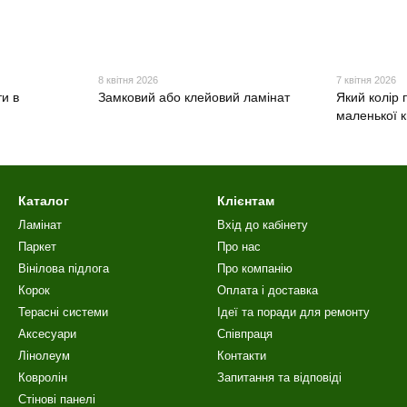
8 квітня 2026
7 квітня 2026
и в
Замковий або клейовий ламінат
Який колір 
маленької 
Каталог
Клієнтам
Ламінат
Вхід до кабінету
Паркет
Про нас
Вінілова пiдлога
Про компанію
Корок
Оплата і доставка
Терасні системи
Ідеї та поради для ремонту
Аксесуари
Співпраця
Лінолеум
Контакти
Ковролін
Запитання та відповіді
Стінові панелі