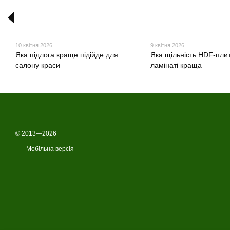
10 квітня 2026
9 квітня 2026
Яка підлога краще підійде для
Яка щільність HDF-плит
салону краси
ламінаті краща
© 2013—2026
Мобільна версія