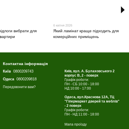
6 квітня 2026
підлоги вибрати для
Який ламінат краще підходить для
квартири
комерційних приміщень
Контактна інформація
Київ
0800209743
Київ, вул. А. Булаховського 2
корпус B, 2 - поверх
Одеса
0800209818
Графік роботи:
ПН - СБ 10:00 - 18:00
Передзвонити вам?
НД 10:00 - 17:00
Одеса, вул.Краснова 12А, ТЦ
"Гіпермаркет дверей та меблів"
- 2 поверх
Графік роботи:
ПН - НД 11:00 - 18:00
Мапа проїзду