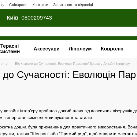
нту
Співпраця
Контакти
Запитання та відповіді
и
Київ
0800209743
Терасні
Аксесуари
Лінолеум
Ковролін
системи
монту
Від Класики до Сучасності: Еволюція Паркетної Дошки у Дизайні Інтер'єру
 до Сучасності: Еволюція Пар
 дизайні інтер'єру пройшла довгий шлях від класичних візерунків д
, тепер став символом вишуканості та стилю.
ркетна дошка була призначена для практичного використання. Вона
зерунки, такі як "Шеврон" або "Прямий ряд", щоб створити елегантн