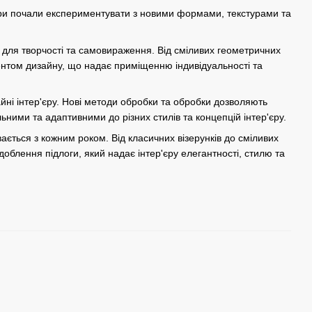
ери почали експериментувати з новими формами, текстурами та
 для творчості та самовираження. Від сміливих геометричних
ентом дизайну, що надає приміщенню індивідуальності та
айні інтер'єру. Нові методи обробки та обробки дозволяють
ьними та адаптивними до різних стилів та концепцій інтер'єру.
ається з кожним роком. Від класичних візерунків до сміливих
блення підлоги, який надає інтер'єру елегантності, стилю та