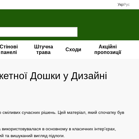
Укр
Рус
Стінові
Штучна
Акційні
Сходи
панелі
трава
пропозиції
кетної Дошки у Дизайні
о сміливих сучасних рішень. Цей матеріал, який спочатку був
 використовувалася в основному в класичних інтер'єрах,
ий та вишуканий вигляд підлоги.