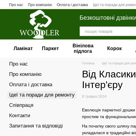
Перейти до основного контенту
Про нас
Про компанію
Оплата і доставка
Ідеї та поради для ремо
Безкоштовні дзвінк
Вінілова
Ламінат
Паркет
Корок
пiдлога
Про нас
Головна
Ідеї та поради для ре
Від Класики
Про компанію
Інтер'єру
Оплата і доставка
Ідеї та поради для ремонту
8 травня 2024
Співпраця
Еволюція паркетної дошки у
Контакти
простим та функціональним
Запитання та відповіді
На початку свого шляху па
укладалася в традиційні ві