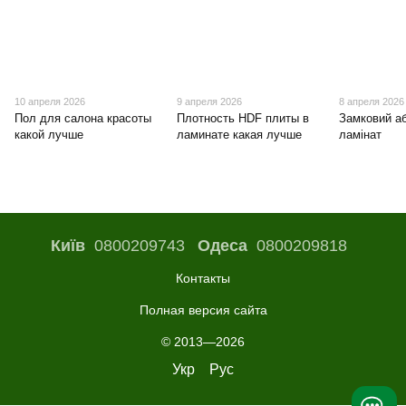
10 апреля 2026
9 апреля 2026
8 апреля 2026
Пол для салона красоты
Плотность HDF плиты в
Замковий а
какой лучше
ламинате какая лучше
ламінат
Київ
0800209743
Одеса
0800209818
Контакты
Полная версия сайта
© 2013—2026
Укр
Рус