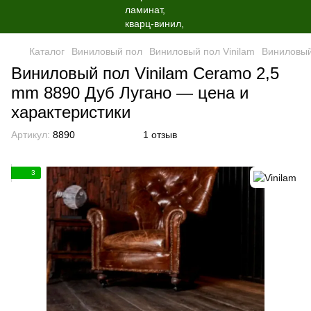
Каталог
Виниловый пол
Виниловый пол Vinilam
Виниловый
Виниловый пол Vinilam Ceramo 2,5
mm 8890 Дуб Лугано — цена и
характеристики
Артикул:
8890
1 отзыв
3