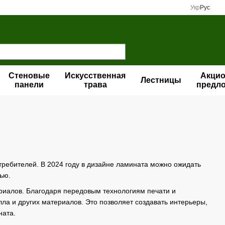
Укр
Рус
Стеновые
Искусственная
Акци
Лестницы
панели
трава
предл
ребителей. В 2024 году в дизайне ламината можно ожидать
ью.
ериалов. Благодаря передовым технологиям печати и
лла и других материалов. Это позволяет создавать интерьеры,
ната.