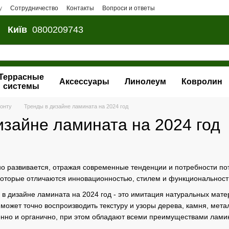
у
Сотрудничество
Контакты
Вопроси и ответы
Київ
0800209743
Террасные
Аксессуары
Линолеум
Ковролин
системы
монту
Тренды в дизайне ламината на 2024 год
изайне ламината на 2024 год
о развивается, отражая современные тенденции и потребности пот
 которые отличаются инновационностью, стилем и функциональност
 в дизайне ламината на 2024 год - это имитация натуральных мат
может точно воспроизводить текстуру и узоры дерева, камня, мета
енно и органично, при этом обладают всеми преимуществами лами