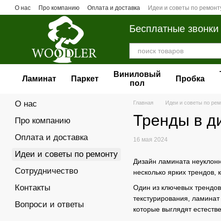
Перейти к основному контенту
О нас
Про компанию
Оплата и доставка
Идеи и советы по ремонт
Бесплатные звонки
Виниловый
Ламинат
Паркет
Пробка
пол
О нас
Главная
Идеи и советы по ре
Тренды в д
Про компанию
Оплата и доставка
16 мая 2024
Идеи и советы по ремонту
Дизайн ламината неуклонн
Сотрудничество
несколько ярких трендов,
Контакты
Один из ключевых трендов
текстурирования, ламинат 
Вопроси и ответы
которые выглядят естеств