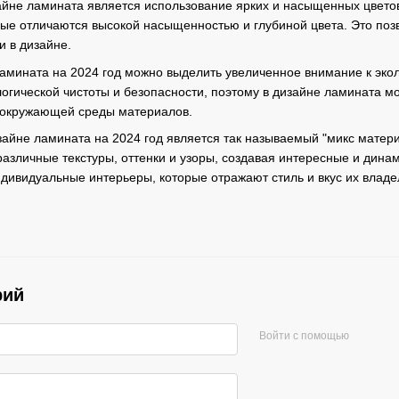
йне ламината является использование ярких и насыщенных цвето
орые отличаются высокой насыщенностью и глубиной цвета. Это поз
 в дизайне.
ламината на 2024 год можно выделить увеличенное внимание к эко
огической чистоты и безопасности, поэтому в дизайне ламината мо
ю окружающей среды материалов.
айне ламината на 2024 год является так называемый "микс матери
азличные текстуры, оттенки и узоры, создавая интересные и дин
ндивидуальные интерьеры, которые отражают стиль и вкус их владе
рий
Войти с помощью