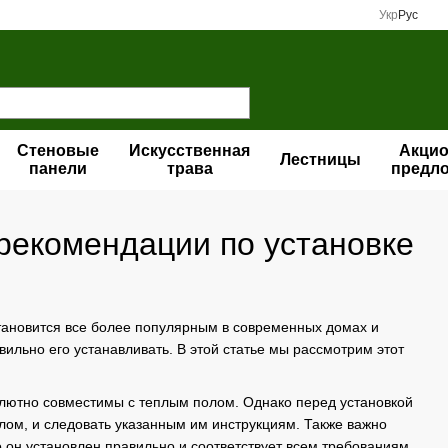
Укр
Рус
Стеновые
Искусственная
Акци
Лестницы
панели
трава
предл
 рекомендации по установке
ановится все более популярным в современных домах и
ильно его устанавливать. В этой статье мы рассмотрим этот
лютно совместимы с теплым полом. Однако перед установкой
лом, и следовать указанным им инструкциям. Также важно
то он установлен правильно и соответствует всем требованиям