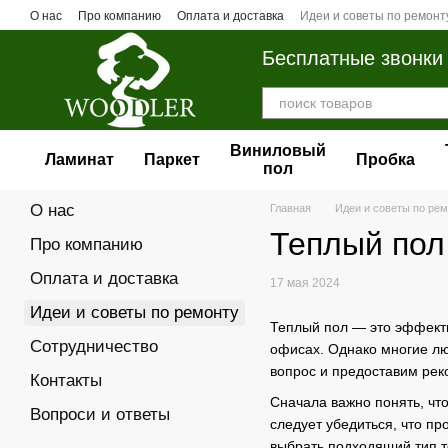
Перейти к основному контенту
О нас
Про компанию
Оплата и доставка
Идеи и советы по ремонт
Бесплатные звонки
Виниловый
Ламинат
Паркет
Пробка
пол
О нас
Главная
Идеи и советы по ре
Теплый пол
Про компанию
Оплата и доставка
17 мая 2024
Идеи и советы по ремонту
Теплый пол — это эффект
Сотрудничество
офисах. Однако многие лю
вопрос и предоставим рек
Контакты
Сначала важно понять, ч
Вопроси и ответы
следует убедиться, что п
выбрать подходящий тип те