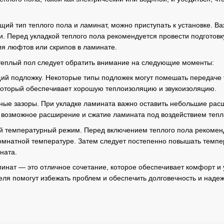
ий тип теплого пола и ламинат, можно приступать к установке. В
ти. Перед укладкой теплого пола рекомендуется провести подготов
ия люфтов или скрипов в ламинате.
теплый пол следует обратить внимание на следующие моменты:
ий подложку. Некоторые типы подложек могут помешать передаче т
который обеспечивает хорошую теплоизоляцию и звукоизоляцию.
ные зазоры. При укладке ламината важно оставить небольшие расш
 возможное расширение и сжатие ламината под воздействием тепл
й температурный режим. Перед включением теплого пола рекоменду
омнатной температуре. Затем следует постепенно повышать темпер
ната.
минат — это отличное сочетание, которое обеспечивает комфорт и
ля помогут избежать проблем и обеспечить долговечность и наде