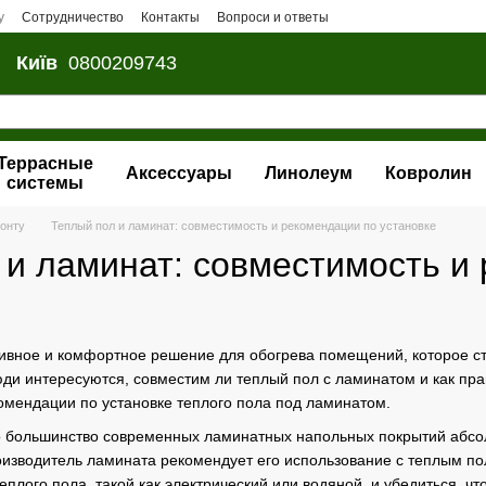
у
Сотрудничество
Контакты
Вопроси и ответы
Київ
0800209743
Террасные
Аксессуары
Линолеум
Ковролин
системы
монту
Теплый пол и ламинат: совместимость и рекомендации по установке
 и ламинат: совместимость и
ивное и комфортное решение для обогрева помещений, которое ст
ди интересуются, совместим ли теплый пол с ламинатом и как прав
омендации по установке теплого пола под ламинатом.
то большинство современных ламинатных напольных покрытий абсо
роизводитель ламината рекомендует его использование с теплым по
плого пола, такой как электрический или водяной, и убедиться, ч