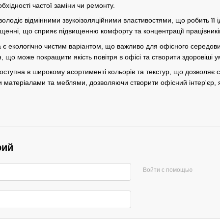
обхідності частої заміни чи ремонту.
а володіє відмінними звукоізоляційними властивостями, що робить ї
іщенні, що сприяє підвищенню комфорту та концентрації працівникі
га є екологічно чистим варіантом, що важливо для офісного середов
, що може покращити якість повітря в офісі та створити здоровіші у
доступна в широкому асортименті кольорів та текстур, що дозволяє 
 матеріалами та меблями, дозволяючи створити офісний інтер'єр, як
рий
Войти с помощью