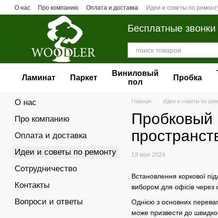
Перейти к основному контенту
О нас
Про компанию
Оплата и доставка
Идеи и советы по ремонт
Бесплатные звонки
Виниловый
Ламинат
Паркет
Пробка
пол
О нас
Главная
Идеи и советы по ре
Пробковый 
Про компанию
пространст
Оплата и доставка
Идеи и советы по ремонту
19 мая 2024
Сотрудничество
Встановлення коркової під
Контакты
вибором для офісів через 
Вопроси и ответы
Однією з основних переваг 
може призвести до швидкого