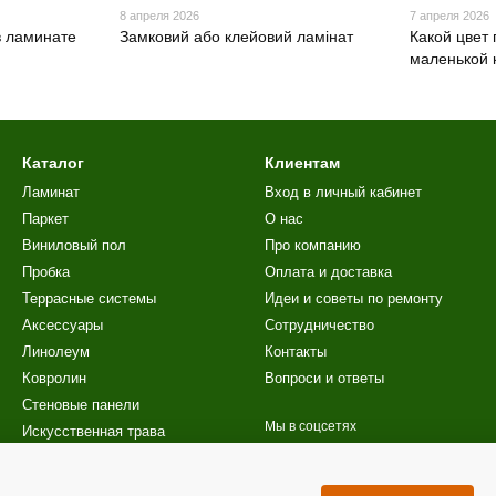
8 апреля 2026
7 апреля 2026
в ламинате
Замковий або клейовий ламінат
Какой цвет
маленькой 
Каталог
Клиентам
Ламинат
Вход в личный кабинет
Паркет
О нас
Виниловый пол
Про компанию
Пробка
Оплата и доставка
Террасные системы
Идеи и советы по ремонту
Аксессуары
Сотрудничество
Линолеум
Контакты
Ковролин
Вопроси и ответы
Стеновые панели
Мы в соцсетях
Искусственная трава
Лестницы
Акционные предложения