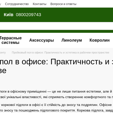
у
Сотрудничество
Контакты
Вопроси и ответы
Київ
0800209743
Террасные
Аксессуары
Линолеум
Ковролин
системы
монту
Пробковый пол в офисе: Практичность и эстетика в рабочем пространстве
пол в офисе: Практичность и 
ве
логи в офісному приміщенні — це не лише питання естетики, але й 
свої унікальні властивості, які сприяють створенню комфортного т
коркової підлоги в офісі є її стійкість до зносу та подряпин. Офіс
 зносу та пошкоджень підлогового покриття. Коркова підлога, завдяк