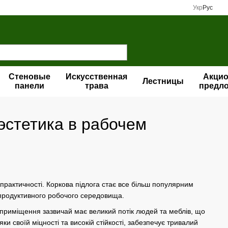
Укр
Рус
Стеновые
Искусственная
Акци
Лестницы
панели
трава
предл
эстетика в рабочем
практичності. Коркова підлога стає все більш популярним
а продуктивного робочого середовища.
не приміщення зазвичай має великий потік людей та меблів, що
и своїй міцності та високій стійкості, забезпечує тривалий