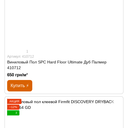
1
Артикул: 410712
Виниловый Пол SPС Hard Floor Ultimate Дуб Палмер
410712
650 грн/м²
Купить ⚡
АКЦИЯ
−12%
3