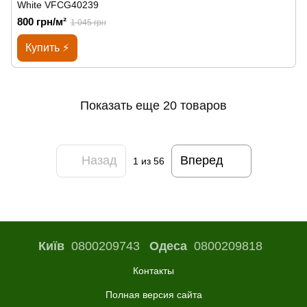
White VFCG40239
800 грн/м²
1 045 грн
Купить ⚡
Показать еще 20 товаров
Назад
Вперед
1
из 56
Київ
0800209743
Одеса
0800209818
Контакты
Полная версия сайта