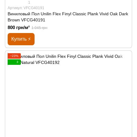
1
Артикул: VFCG40191
Виниловый Пол Unilin Flex Finyl Classic Plank Vivid Oak Dark
Brown VFCG40191
800 грн/м²
1 045 грн
Купить ⚡
−23%
3