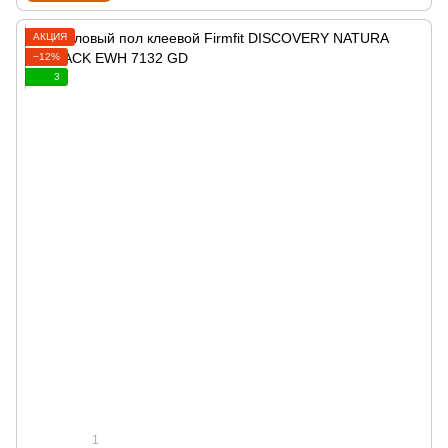
АКЦИЯ
−12%
3
1