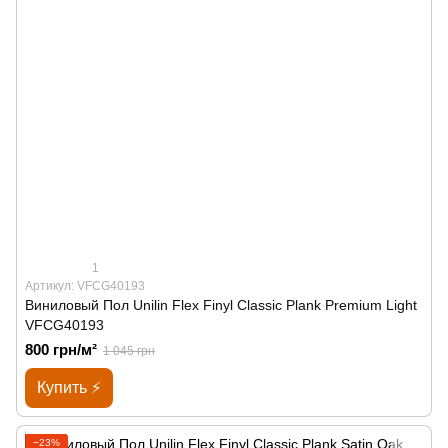
1
Артикул: VFCG40193
Виниловый Пол Unilin Flex Finyl Classic Plank Premium Light
VFCG40193
800 грн/м²
1 045 грн
Купить ⚡
−23%