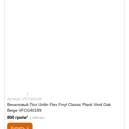
1
Артикул: VFCG40189
Виниловый Пол Unilin Flex Finyl Classic Plank Vivid Oak
Beige VFCG40189
800 грн/м²
1 045 грн
Купить ⚡