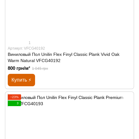
1
Артикул: VFCG40192
Виниловый Пол Unilin Flex Finyl Classic Plank Vivid Oak
Warm Natural VFCG40192
800 грн/м²
1 045 грн
Купить ⚡
−23%
3