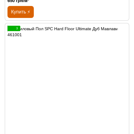
650 грн/м²
Купить ⚡
3