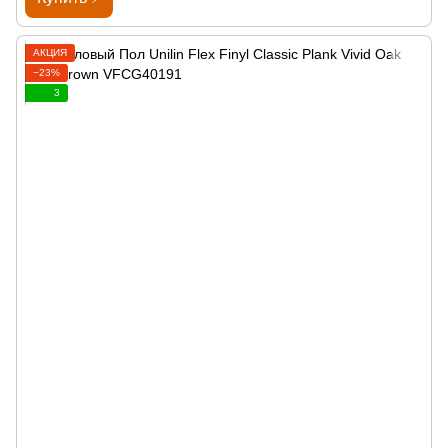
АКЦИЯ
−23%
3