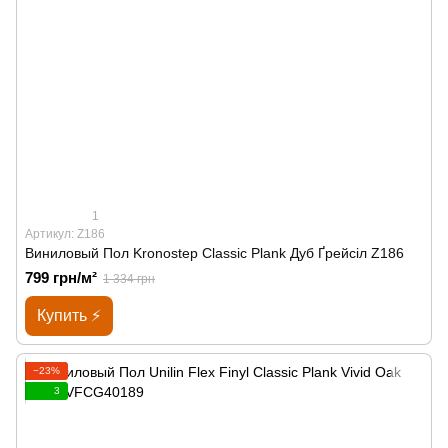
1
Артикул: Z186
Виниловый Пол Kronostep Classic Plank Дуб Ґрейсіл Z186
799 грн/м²
1 334 грн
Купить ⚡
−23%
3