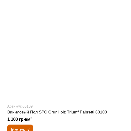
1
Артикул: 60109
Виниловый Пол SPС GrunHolz Triumf Fabretti 60109
1 100 грн/м²
Купить ⚡