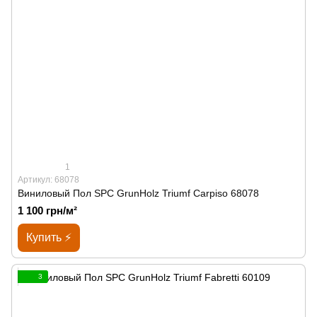
1
Артикул: 68078
Виниловый Пол SPС GrunHolz Triumf Carpiso 68078
1 100 грн/м²
Купить ⚡
3