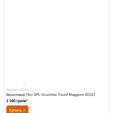
1
Артикул: 60103
Виниловый Пол SPС GrunHolz Triumf Maggiore 60103
1 100 грн/м²
Купить ⚡