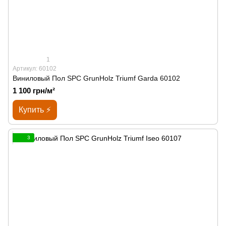
1
Артикул: 60102
Виниловый Пол SPС GrunHolz Triumf Garda 60102
1 100 грн/м²
Купить ⚡
3