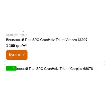
1
Артикул: 66907
Виниловый Пол SPС GrunHolz Triumf Arezzo 66907
1 100 грн/м²
Купить ⚡
3