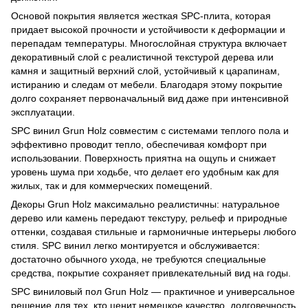
Основой покрытия является жесткая SPC-плита, которая
придает высокой прочности и устойчивости к деформации и
перепадам температуры. Многослойная структура включает
декоративный слой с реалистичной текстурой дерева или
камня и защитный верхний слой, устойчивый к царапинам,
истиранию и следам от мебели. Благодаря этому покрытие
долго сохраняет первоначальный вид даже при интенсивной
эксплуатации.
SPC винил Grun Holz совместим с системами теплого пола и
эффективно проводит тепло, обеспечивая комфорт при
использовании. Поверхность приятна на ощупь и снижает
уровень шума при ходьбе, что делает его удобным как для
жилых, так и для коммерческих помещений.
Декоры Grun Holz максимально реалистичны: натуральное
дерево или камень передают текстуру, рельеф и природные
оттенки, создавая стильные и гармоничные интерьеры любого
стиля. SPC винил легко монтируется и обслуживается:
достаточно обычного ухода, не требуются специальные
средства, покрытие сохраняет привлекательный вид на годы.
SPC виниловый пол Grun Holz — практичное и универсальное
решение для тех, кто ценит немецкое качество, долговечность