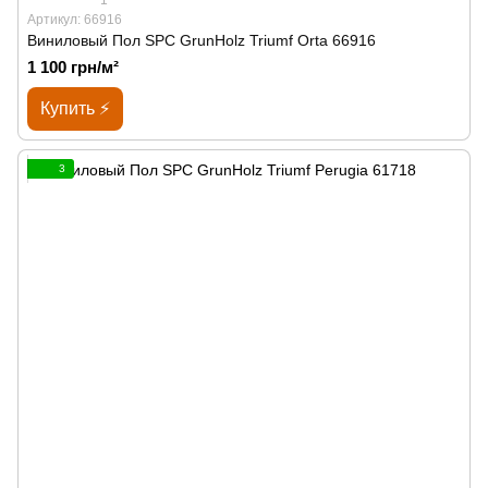
Артикул: 66916
Виниловый Пол SPС GrunHolz Triumf Orta 66916
1 100 грн/м²
Купить ⚡
3