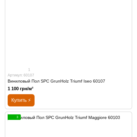
1
Артикул: 60107
Виниловый Пол SPС GrunHolz Triumf Iseo 60107
1 100 грн/м²
Купить ⚡
3