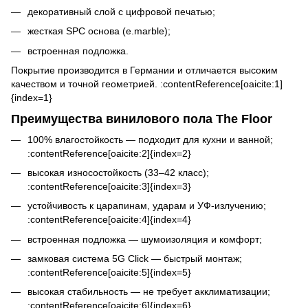
декоративный слой с цифровой печатью;
жесткая SPC основа (e.marble);
встроенная подложка.
Покрытие производится в Германии и отличается высоким
качеством и точной геометрией. :contentReference[oaicite:1]
{index=1}
Преимущества винилового пола The Floor
100% влагостойкость — подходит для кухни и ванной;
:contentReference[oaicite:2]{index=2}
высокая износостойкость (33–42 класс);
:contentReference[oaicite:3]{index=3}
устойчивость к царапинам, ударам и УФ-излучению;
:contentReference[oaicite:4]{index=4}
встроенная подложка — шумоизоляция и комфорт;
замковая система 5G Click — быстрый монтаж;
:contentReference[oaicite:5]{index=5}
высокая стабильность — не требует акклиматизации;
:contentReference[oaicite:6]{index=6}