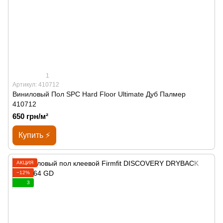
1
Артикул: 410712
Виниловый Пол SPС Hard Floor Ultimate Дуб Палмер
410712
650 грн/м²
Купить ⚡
АКЦИЯ
−12%
3