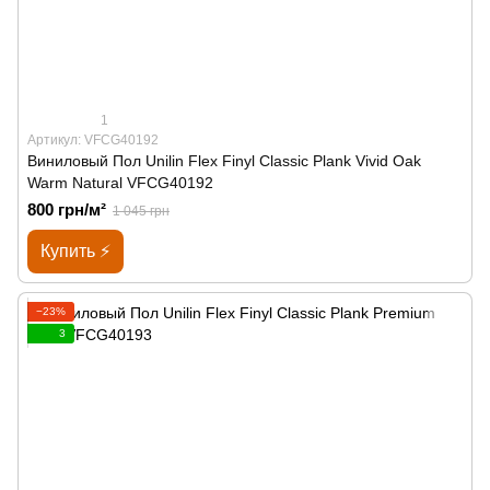
1
Артикул: VFCG40192
Виниловый Пол Unilin Flex Finyl Classic Plank Vivid Oak
Warm Natural VFCG40192
800 грн/м²
1 045 грн
Купить ⚡
−23%
3