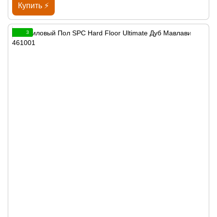
Купить ⚡
3