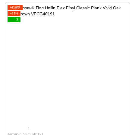
АКЦИЯ
−23%
3
1
Артикул: VFCG40191