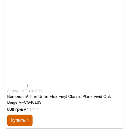
1
Артикул: VFCG40189
Виниловый Пол Unilin Flex Finyl Classic Plank Vivid Oak
Beige VFCG40189
800 грн/м²
1 045 грн
Купить ⚡