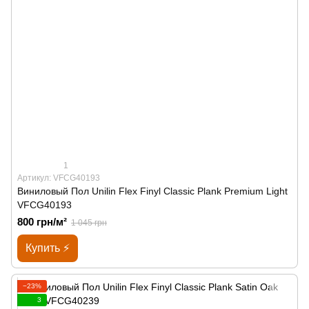
1
Артикул: VFCG40193
Виниловый Пол Unilin Flex Finyl Classic Plank Premium Light
VFCG40193
800 грн/м²
1 045 грн
Купить ⚡
−23%
3