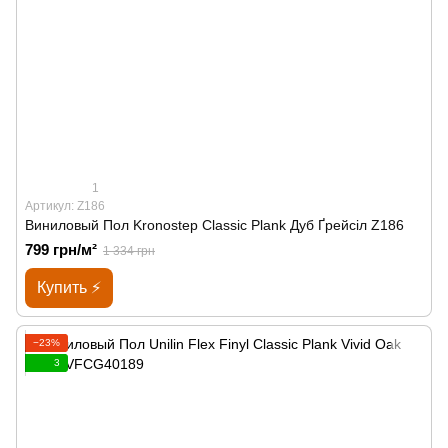
1
Артикул: Z186
Виниловый Пол Kronostep Classic Plank Дуб Ґрейсіл Z186
799 грн/м²
1 334 грн
Купить ⚡
−23%
3