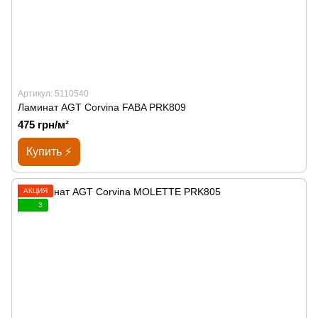
Артикул: 5110540
Ламинат AGT Corvina FABA PRK809
475 грн/м²
Купить ⚡
АКЦИЯ
3