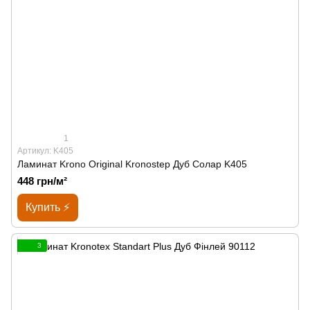
1
Артикул: K405
Ламинат Krono Original Kronostep Дуб Солар K405
448 грн/м²
Купить ⚡
3