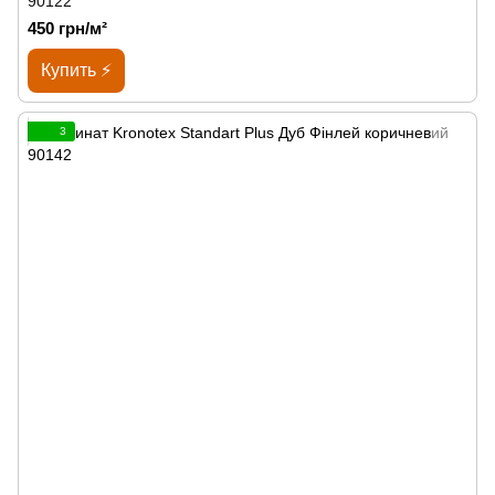
90122
450 грн/м²
Купить ⚡
3