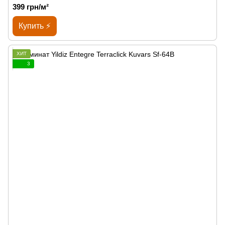
399 грн/м²
Купить ⚡
ХИТ
3