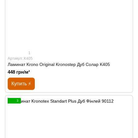
1
Артикул: K405
Ламинат Krono Original Kronostep Дуб Солар K405
448 грн/м²
Купить ⚡
3