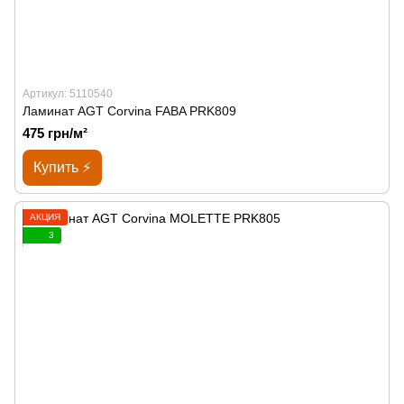
Артикул: 5110540
Ламинат AGT Corvina FABA PRK809
475 грн/м²
Купить ⚡
АКЦИЯ
3