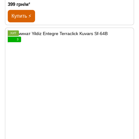
399 грн/м²
Купить ⚡
ХИТ
3