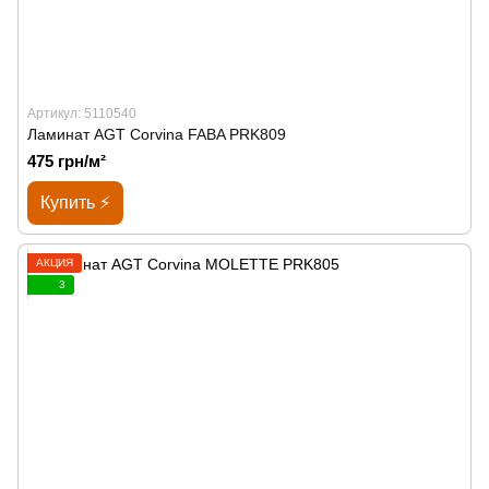
Артикул: 5110540
Ламинат AGT Corvina FABA PRK809
475 грн/м²
Купить ⚡
АКЦИЯ
3