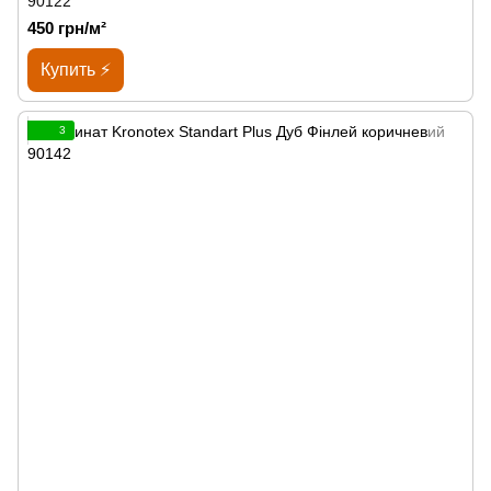
90122
450 грн/м²
Купить ⚡
3