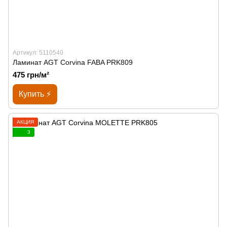
Артикул: 5110540
Ламинат AGT Corvina FABA PRK809
475 грн/м²
Купить ⚡
АКЦИЯ
3