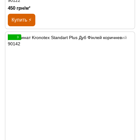
90122
450 грн/м²
Купить ⚡
3