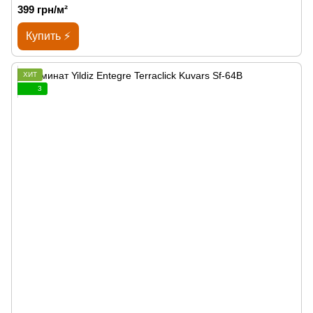
399 грн/м²
Купить ⚡
ХИТ
3