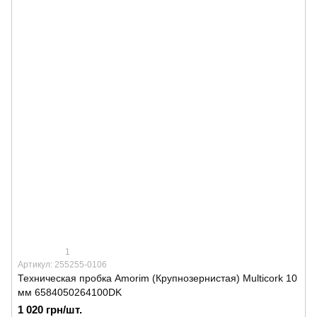
1
Артикул: 255255-0106
Техническая пробка Amorim (Крупнозернистая) Multicork 10
мм 6584050264100DK
1 020 грн/шт.