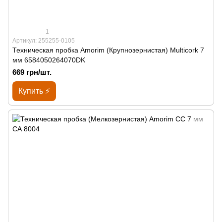
1
Артикул: 255255-0105
Техническая пробка Amorim (Крупнозернистая) Multicork 7
мм 6584050264070DK
669 грн/шт.
Купить ⚡