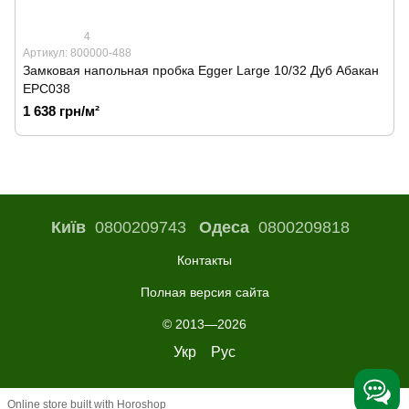
4
Артикул: 800000-488
Замковая напольная пробка Egger Large 10/32 Дуб Абакан
EPC038
1 638 грн/м²
Київ
0800209743
Одеса
0800209818
Контакты
Полная версия сайта
© 2013—2026
Укр
Рус
Online store built with Horoshop