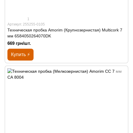
1
Артикул: 255255-0105
Техническая пробка Amorim (Крупнозернистая) Multicork 7
мм 6584050264070DK
669 грн/шт.
Купить ⚡