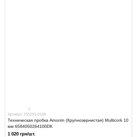
1
Артикул: 255255-0106
Техническая пробка Amorim (Крупнозернистая) Multicork 10
мм 6584050264100DK
1 020 грн/шт.