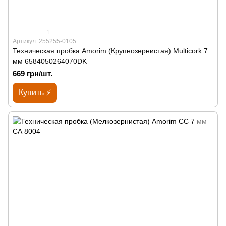
1
Артикул: 255255-0105
Техническая пробка Amorim (Крупнозернистая) Multicork 7
мм 6584050264070DK
669 грн/шт.
Купить ⚡