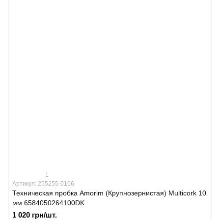
1
Артикул: 255255-0106
Техническая пробка Amorim (Крупнозернистая) Multicork 10
мм 6584050264100DK
1 020 грн/шт.