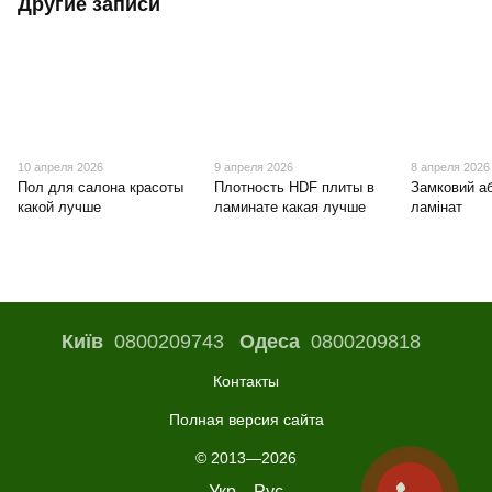
Другие записи
10 апреля 2026
9 апреля 2026
8 апреля 2026
Пол для салона красоты
Плотность HDF плиты в
Замковий а
какой лучше
ламинате какая лучше
ламінат
Київ
0800209743
Одеса
0800209818
Контакты
Полная версия сайта
© 2013—2026
Укр
Рус