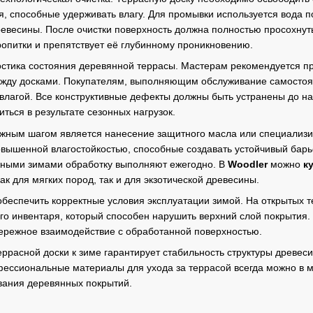
я, способные удерживать влагу. Для промывки используется вода
евесины. После очистки поверхность должна полностью просохнуть
опитки и препятствует её глубинному проникновению.
тика состояния деревянной террасы. Мастерам рекомендуется про
жду досками. Покупателям, выполняющим обслуживание самостояте
влагой. Все конструктивные дефекты должны быть устранены до 
ться в результате сезонных нагрузок.
жным шагом является нанесение защитного масла или специализир
овышенной влагостойкостью, способные создавать устойчивый барье
ными зимами обработку выполняют ежегодно. В
Woodler
можно
к
к для мягких пород, так и для экзотической древесины.
обеспечить корректные условия эксплуатации зимой. На открытых т
о инвентаря, который способен нарушить верхний слой покрытия. 
ережное взаимодействие с обработанной поверхностью.
ррасной доски к зиме гарантирует стабильность структуры древеси
фессиональные материалы для ухода за террасой всегда можно в 
вания деревянных покрытий.