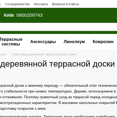
у
Сотрудничество
Контакты
Вопроси и ответы
Київ
0800209743
Террасные
Аксессуары
Линолеум
Ковролин
системы
монту
Подготовка деревянной террасной доски к зиме
 деревянной террасной доски 
ррасной доски к зимнему периоду — обязательный этап техническ
о стабильности при низких температурах. Дерево, используемое в 
я-оттаивания. Поэтому грамотный уход за террасой перед холодн
эксплуатационных характеристик. В магазине напольных покрытий
подготовку покрытия к зиме.
ехнологическая очистка. Террасную доску необходимо освободить 