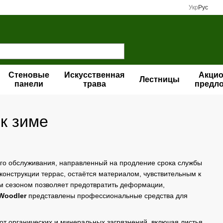
Укр
Рус
Стеновые
Искусственная
Акци
Лестницы
панели
трава
предл
к зиме
ого обслуживания, направленный на продление срока службы
конструкции террас, остаётся материалом, чувствительным к
ым сезоном позволяет предотвратить деформации,
Woodler
представлены профессиональные средства для
от органических и минеральных загрязнений, включая листья,