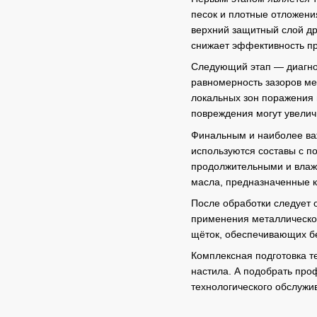
песок и плотные отложени
верхний защитный слой др
снижает эффективность пр
Следующий этап — диагнос
равномерность зазоров ме
локальных зон поражения 
повреждения могут увеличи
Финальным и наиболее ва
используются составы с п
продолжительными и влаж
масла, предназначенные ка
После обработки следует 
применения металлическог
щёток, обеспечивающих б
Комплексная подготовка те
настила. А подобрать про
технологического обслужи