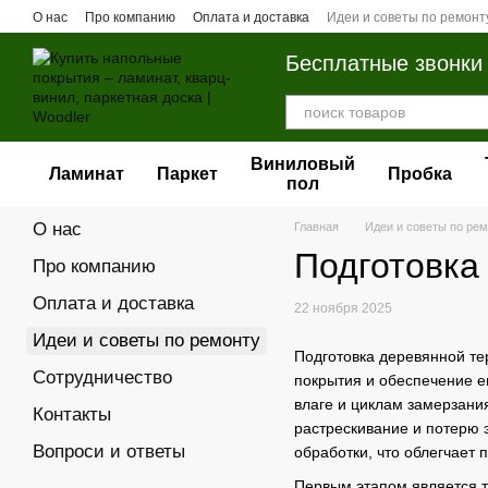
Перейти к основному контенту
О нас
Про компанию
Оплата и доставка
Идеи и советы по ремонт
Бесплатные звонки
Виниловый
Ламинат
Паркет
Пробка
пол
О нас
Главная
Идеи и советы по ре
Подготовка
Про компанию
Оплата и доставка
22 ноября 2025
Идеи и советы по ремонту
Подготовка деревянной те
Сотрудничество
покрытия и обеспечение ег
влаге и циклам замерзани
Контакты
растрескивание и потерю 
Вопроси и ответы
обработки, что облегчает 
Первым этапом является т