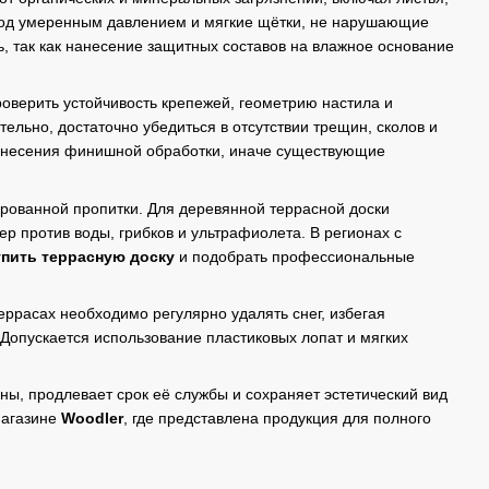
 под умеренным давлением и мягкие щётки, не нарушающие
, так как нанесение защитных составов на влажное основание
верить устойчивость крепежей, геометрию настила и
льно, достаточно убедиться в отсутствии трещин, сколов и
нанесения финишной обработки, иначе существующие
ованной пропитки. Для деревянной террасной доски
р против воды, грибков и ультрафиолета. В регионах с
упить террасную доску
и подобрать профессиональные
еррасах необходимо регулярно удалять снег, избегая
Допускается использование пластиковых лопат и мягких
ны, продлевает срок её службы и сохраняет эстетический вид
магазине
Woodler
, где представлена продукция для полного