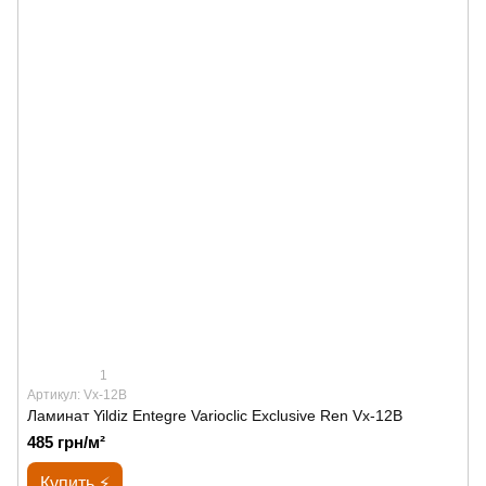
1
Артикул: Vx-12B
Ламинат Yildiz Entegre Varioclic Exclusive Ren Vx-12B
485 грн/м²
Купить ⚡