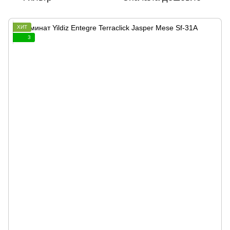
ХИТ
3