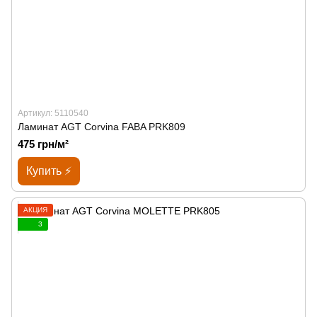
Артикул: 5110540
Ламинат AGT Corvina FABA PRK809
475 грн/м²
Купить ⚡
АКЦИЯ
3