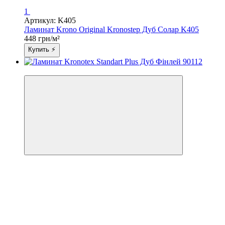
1
Артикул: K405
Ламинат Krono Original Kronostep Дуб Солар K405
448 грн/м²
Купить ⚡
3