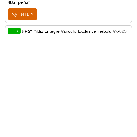
485 грн/м²
Купить ⚡
3