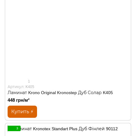
1
Артикул: K405
Ламинат Krono Original Kronostep Дуб Солар K405
448 грн/м²
Купить ⚡
3