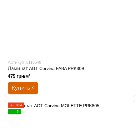
Артикул: 5110540
Ламинат AGT Corvina FABA PRK809
475 грн/м²
Купить ⚡
АКЦИЯ
3