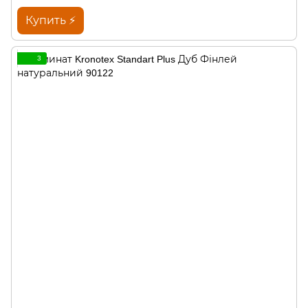
Купить ⚡
3