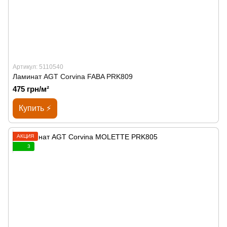
Артикул: 5110540
Ламинат AGT Corvina FABA PRK809
475 грн/м²
Купить ⚡
АКЦИЯ
3