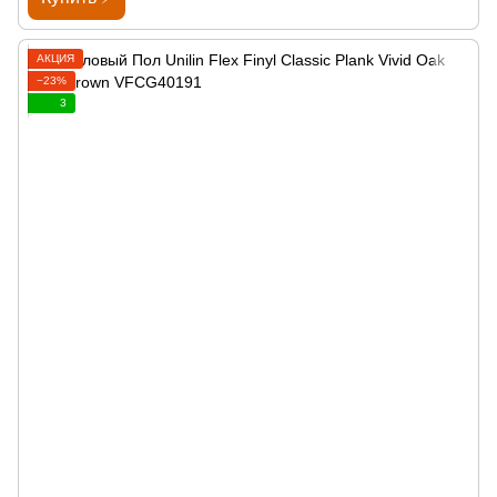
АКЦИЯ
−23%
3