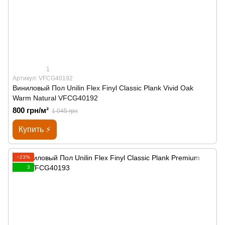
1
Артикул: VFCG40192
Виниловый Пол Unilin Flex Finyl Classic Plank Vivid Oak
Warm Natural VFCG40192
800 грн/м²
1 045 грн
Купить ⚡
−23%
3