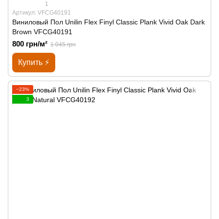
1
Артикул: VFCG40191
Виниловый Пол Unilin Flex Finyl Classic Plank Vivid Oak Dark
Brown VFCG40191
800 грн/м²
1 045 грн
Купить ⚡
−23%
3