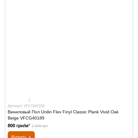
1
Артикул: VFCG40189
Виниловый Пол Unilin Flex Finyl Classic Plank Vivid Oak
Beige VFCG40189
800 грн/м²
1 045 грн
Купить ⚡