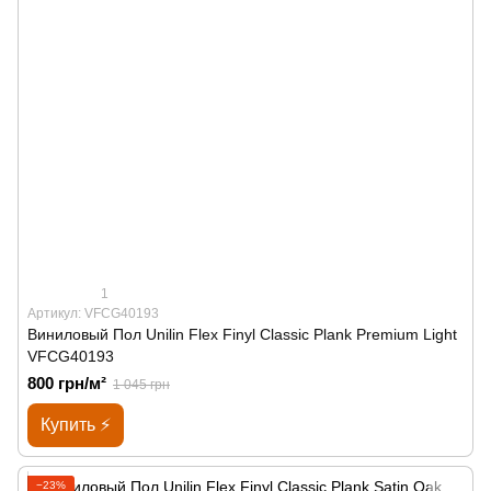
1
Артикул: VFCG40193
Виниловый Пол Unilin Flex Finyl Classic Plank Premium Light
VFCG40193
800 грн/м²
1 045 грн
Купить ⚡
−23%