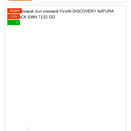
АКЦИЯ
−12%
3
1