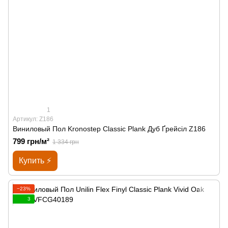
1
Артикул: Z186
Виниловый Пол Kronostep Classic Plank Дуб Ґрейсіл Z186
799 грн/м²
1 334 грн
Купить ⚡
−23%
3