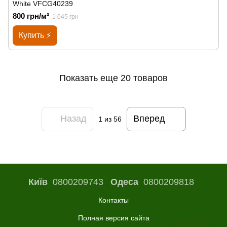
White VFCG40239
800 грн/м²
1 045 грн
Купить ⚡
Показать еще 20 товаров
Назад
Вперед
1
из 56
Київ
0800209743
Одеса
0800209818
Контакты
Полная версия сайта