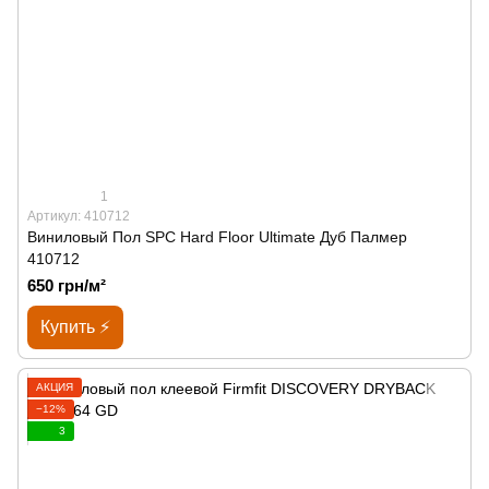
1
Артикул: 410712
Виниловый Пол SPС Hard Floor Ultimate Дуб Палмер
410712
650 грн/м²
Купить ⚡
АКЦИЯ
−12%
3