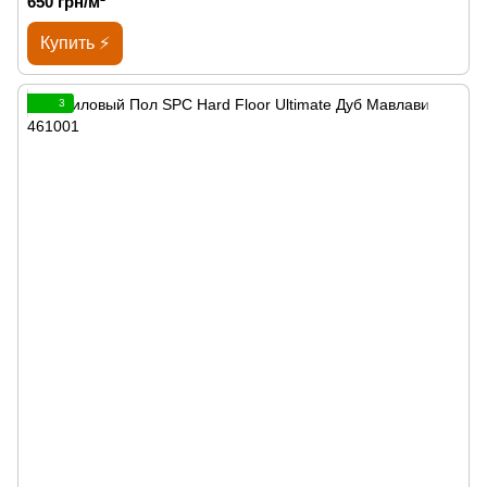
650 грн/м²
Купить ⚡
3