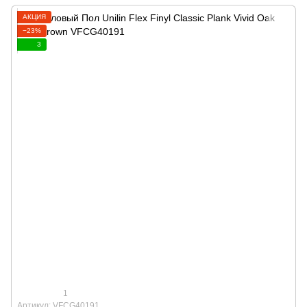
АКЦИЯ
−23%
3
1
Артикул: VFCG40191