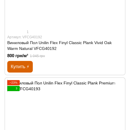
1
Артикул: VFCG40192
Виниловый Пол Unilin Flex Finyl Classic Plank Vivid Oak
Warm Natural VFCG40192
800 грн/м²
1 045 грн
Купить ⚡
−23%
3