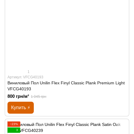
1
Артикул: VFCG40193
Виниловый Пол Unilin Flex Finyl Classic Plank Premium Light
VFCG40193
800 грн/м²
1 045 грн
Купить ⚡
−23%
3