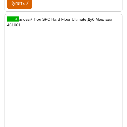
Купить ⚡
3