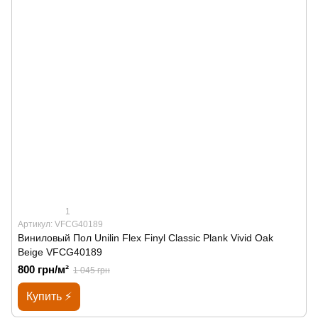
1
Артикул: VFCG40189
Виниловый Пол Unilin Flex Finyl Classic Plank Vivid Oak
Beige VFCG40189
800 грн/м²
1 045 грн
Купить ⚡