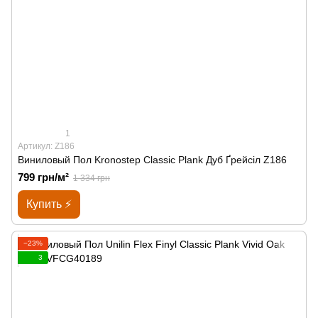
1
Артикул: Z186
Виниловый Пол Kronostep Classic Plank Дуб Ґрейсіл Z186
799 грн/м²
1 334 грн
Купить ⚡
−23%
3