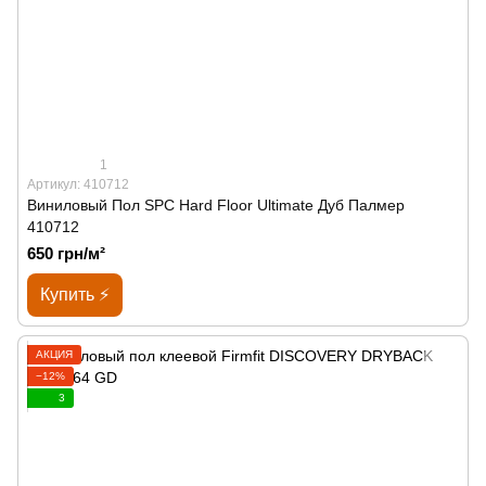
1
Артикул: 410712
Виниловый Пол SPС Hard Floor Ultimate Дуб Палмер
410712
650 грн/м²
Купить ⚡
АКЦИЯ
−12%
3