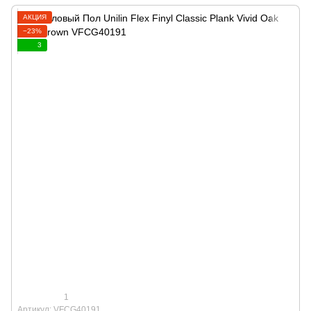
АКЦИЯ
−23%
3
1
Артикул: VFCG40191