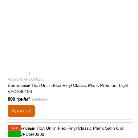
1
Артикул: VFCG40193
Виниловый Пол Unilin Flex Finyl Classic Plank Premium Light
VFCG40193
800 грн/м²
1 045 грн
Купить ⚡
−23%
3