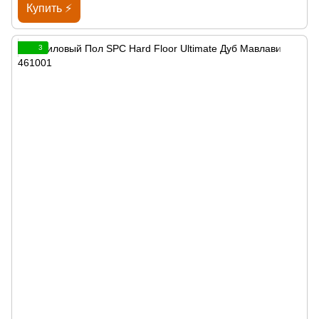
Купить ⚡
3