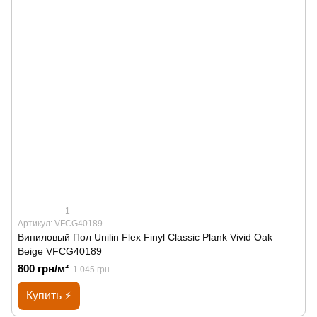
1
Артикул: VFCG40189
Виниловый Пол Unilin Flex Finyl Classic Plank Vivid Oak
Beige VFCG40189
800 грн/м²
1 045 грн
Купить ⚡