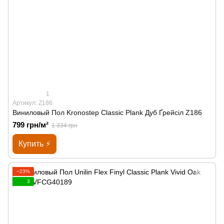
1
Артикул: Z186
Виниловый Пол Kronostep Classic Plank Дуб Ґрейсіл Z186
799 грн/м²
1 334 грн
Купить ⚡
−23%
3