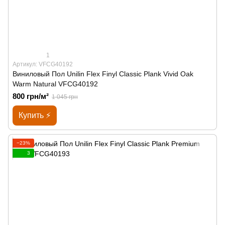
1
Артикул: VFCG40192
Виниловый Пол Unilin Flex Finyl Classic Plank Vivid Oak
Warm Natural VFCG40192
800 грн/м²
1 045 грн
Купить ⚡
−23%
3