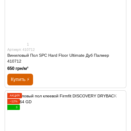
1
Артикул: 410712
Виниловый Пол SPС Hard Floor Ultimate Дуб Палмер
410712
650 грн/м²
Купить ⚡
АКЦИЯ
−12%
3