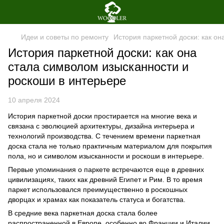
Идеи и советы по ремонту
История паркетной доски: как о
История паркетной доски: как она
стала символом изысканности и
роскоши в интерьере
10 апреля 2024
История паркетной доски простирается на многие века и
связана с эволюцией архитектуры, дизайна интерьера и
технологий производства. С течением времени паркетная
доска стала не только практичным материалом для покрытия
пола, но и символом изысканности и роскоши в интерьере.
Первые упоминания о паркете встречаются еще в древних
цивилизациях, таких как древний Египет и Рим. В то время
паркет использовался преимущественно в роскошных
дворцах и храмах как показатель статуса и богатства.
В средние века паркетная доска стала более
распространенной в Европе, особенно во Франции и Италии.