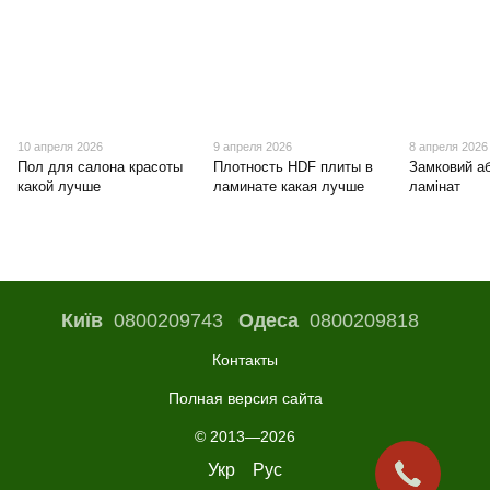
10 апреля 2026
9 апреля 2026
8 апреля 2026
Пол для салона красоты
Плотность HDF плиты в
Замковий а
какой лучше
ламинате какая лучше
ламінат
Київ
0800209743
Одеса
0800209818
Контакты
Полная версия сайта
© 2013—2026
Укр
Рус