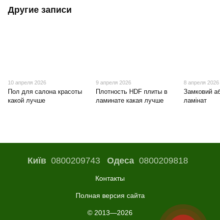
Другие записи
10 апреля 2026
9 апреля 2026
8 апреля 2026
Пол для салона красоты
Плотность HDF плиты в
Замковий а
какой лучше
ламинате какая лучше
ламінат
Київ
0800209743
Одеса
0800209818
Контакты
Полная версия сайта
© 2013—2026