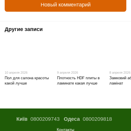
Новый комментарий
Другие записи
10 апреля 2026
9 апреля 2026
8 апреля 2026
Пол для салона красоты
Плотность HDF плиты в
Замковий а
какой лучше
ламинате какая лучше
ламінат
Київ
0800209743
Одеса
0800209818
Контакты