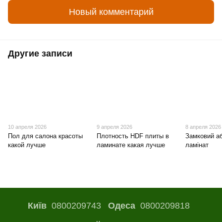
Новый комментарий
Другие записи
10 апреля 2026
9 апреля 2026
8 апреля 2026
Пол для салона красоты
Плотность HDF плиты в
Замковий а
какой лучше
ламинате какая лучше
ламінат
Київ
0800209743
Одеса
0800209818