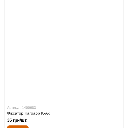
Артикул: 1400683
Фіксатор Karoapp K-Ax
35 грн/шт.