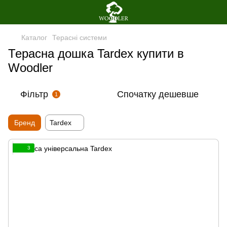
Каталог
Терасні системи
Терасна дошка Tardex купити в
Woodler
Фільтр
Спочатку дешевше
1
Бренд
Tardex
3