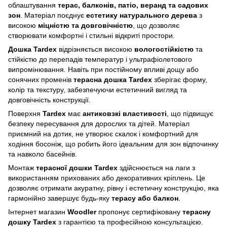
облаштування
терас, балконів, патіо, веранд та садових
зон
. Матеріал поєднує
естетику натурального дерева
з
високою
міцністю та довговічністю
, що дозволяє
створювати комфортні і стильні відкриті простори.
Дошка Tardex
відрізняється високою
вологостійкістю
та
стійкістю до перепадів температур і ультрафіолетового
випромінювання. Навіть при постійному впливі дощу або
сонячних променів
терасна дошка Tardex
зберігає форму,
колір та текстуру, забезпечуючи естетичний вигляд та
довговічність конструкції.
Поверхня
Tardex
має
антиковзкі властивості
, що підвищує
безпеку пересування для дорослих та дітей. Матеріал
приємний на дотик, не утворює скалок і комфортний для
ходіння босоніж, що робить його ідеальним для зон відпочинку
та навколо басейнів.
Монтаж
терасної дошки Tardex
здійснюється на лаги з
використанням прихованих або декоративних кріплень. Це
дозволяє отримати акуратну, рівну і естетичну конструкцію, яка
гармонійно завершує будь-яку
терасу або балкон
.
Інтернет магазин
Woodler
пропонує сертифіковану
терасну
дошку Tardex
з гарантією та професійною консультацією.