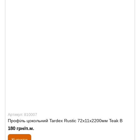
Артикул: 810007
Профіль цокольний Tardex Rustic 72х11х2200мм Teak B
180 грн/п.м.