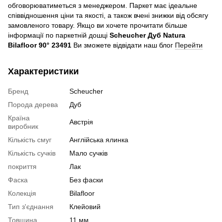
обговорюватиметься з менеджером. Паркет має ідеальне
співвідношення ціни та якості, а також вчені знижки від обсягу
замовленого товару. Якщо ви хочете прочитати більше
інформації по паркетній дошці
Scheucher Дуб Natura
Bilafloor 90° 23491
Ви зможете відвідати наш блог
Перейти
Характеристики
Бренд
Scheucher
Порода дерева
Дуб
Країна
Австрія
виробник
Кількість смуг
Англійська ялинка
Кількість сучків
Мало сучків
покриття
Лак
Фаска
Без фаски
Колекція
Bilafloor
Тип з'єднання
Клейовий
Товщина
11 мм