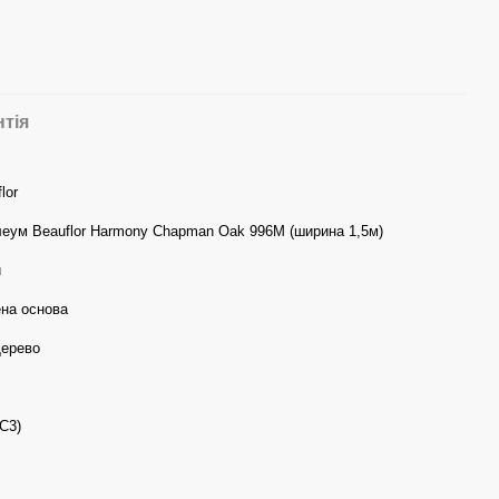
нтія
lor
леум Beauflor Harmony Chapman Oak 996M (ширина 1,5м)
й
ена основа
Дерево
С3)