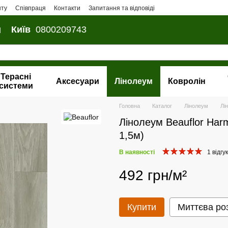
нту
Співпраця
Контакти
Запитання та відповіді
и
Київ
0800209743
Терасні
Аксесуари
Лінолеум
Ковролін
системи
Головна
Каталог
Лінолеум
Лі
Лінолеум Beauflor Ha
1,5м)
В наявності
1 відгук
492 грн/м²
Купити
Миттєва ро