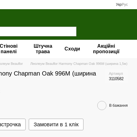
Укр
Рус
Стінові
Штучна
Акційні
Сходи
панелі
трава
пропозиції
нолеум Beauflor
Лінолеум Beauflor Harmony Chapman Oak 996M (ширина 1,5м)
rmony Chapman Oak 996M (ширина
Артикул
3110582
В бажання
зстрочка
Замовити в 1 клік