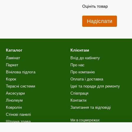
Оцініть товар
Надіслати
Каталог
Клієнтам
Ламінат
Вхід до кабінету
Паркет
Про нас
Вінілова пiдлога
Про компанію
Корок
Оплата і доставка
Терасні системи
Ідеї та поради для ремонту
Аксесуари
Співпраця
Лінолеум
Контакти
Ковролін
Запитання та відповіді
Стінові панелі
Ми в соцмережах
Штучна трава
Сходи