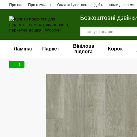
Перейти до основного контенту
Про нас
Про компанію
Оплата і доставка
Ідеї та поради для ремо
Безкоштовні дзвінк
Вінілова
Ламінат
Паркет
Корок
пiдлога
3