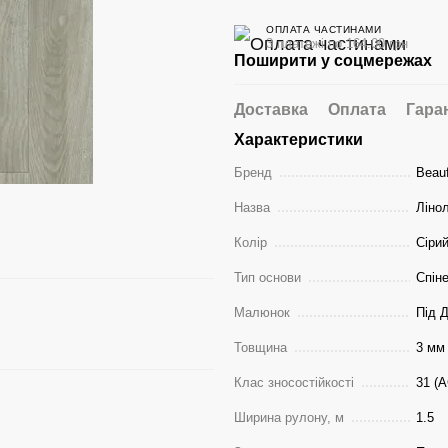
ОПЛАТА ЧАСТИНАМИ
3 платежі по 164.00 грн
Поширити у соцмережах
Доставка
Оплата
Гара
Характеристики
Бренд
Beauf
Назва
Ліно
Колір
Сіри
Тип основи
Спін
Малюнок
Під 
Товщина
3 мм
Клас зносостійкості
31 (А
Ширина рулону, м
1.5