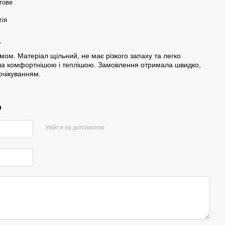
тове
гія
7
ом. Матеріал щільний, не має різкого запаху та легко
ала комфортнішою і теплішою. Замовлення отримала швидко,
очікуванням.
р
Увійти за допомогою