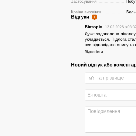
Застосування
Побу
Країна виробник
Бель
Відгуки
1
Вікторія
13.02.2026 в 08:3
Дуже задоволена лінолеум
укладається. Підлога ст
все відповідало опису та 
Відповісти
Новий відгук або комента