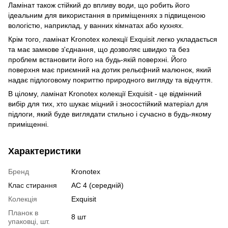
Ламінат також стійкий до впливу води, що робить його
ідеальним для використання в приміщеннях з підвищеною
вологістю, наприклад, у ванних кімнатах або кухнях.
Крім того, ламінат Kronotex колекції Exquisit легко укладається
та має замкове з'єднання, що дозволяє швидко та без
проблем встановити його на будь-якій поверхні. Його
поверхня має приємний на дотик рельєфний малюнок, який
надає підлоговому покриттю природного вигляду та відчуття.
В цілому, ламінат Kronotex колекції Exquisit - це відмінний
вибір для тих, хто шукає міцний і зносостійкий матеріал для
підлоги, який буде виглядати стильно і сучасно в будь-якому
приміщенні.
Характеристики
Бренд
Kronotex
Клас стирання
АС 4 (середній)
Колекція
Exquisit
Планок в
8 шт
упаковці, шт.