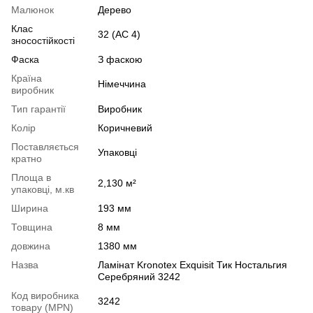
Малюнок
Дерево
Клас
32 (АС 4)
зносостійкості
Фаска
З фаскою
Країна
Німеччина
виробник
Тип гарантії
Виробник
Колір
Коричневий
Поставляється
Упаковці
кратно
Площа в
2,130 м²
упаковці, м.кв
Ширина
193 мм
Товщина
8 мм
довжина
1380 мм
Назва
Ламінат Kronotex Exquisit Тик Ностальгия
Серебряний 3242
Код виробника
3242
товару (MPN)