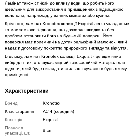
Ламінат також стійкий до впливу води, що робить його
ідеальним для використання в приміщеннях з підвищеною
вологістю, наприклад, у ванних кімнатах або кухнях.
Крім того, ламінат Kronotex колекції Exquisit легко укладається
та має замкове з'єднання, що дозволяє швидко та без
проблем встановити його на будь-якій поверхні. Його
поверхня має приємний на дотик рельєфний малюнок, який
надає підлоговому покриттю природного вигляду та відчуття.
В цілому, ламінат Kronotex колекції Exquisit - це відмінний
вибір для тих, хто шукає міцний і зносостійкий матеріал для
підлоги, який буде виглядати стильно і сучасно в будь-якому
приміщенні.
Характеристики
Бренд
Kronotex
Клас стирання
АС 4 (середній)
Колекція
Exquisit
Планок в
8 шт
упаковці, шт.