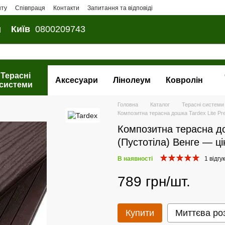
нту
Співпраця
Контакти
Запитання та відповіді
и
Київ
0800209743
Терасні
Аксесуари
Лінолеум
Ковролін
системи
Головна
Каталог
Терасні системи
Композитна терасна дошка Tardex Lite Pr
Композитна терасна до
(Пустотіла) Венге — ці
В наявності
1 відгук
789 грн/шт.
Купити
Миттєва ро