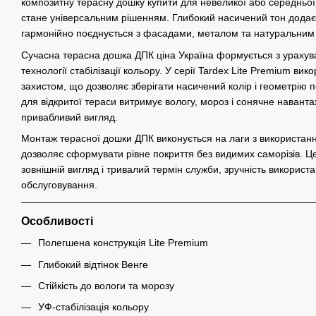
композитну терасну дошку купити для невеликої або середньої 
стане універсальним рішенням. Глибокий насичений тон додає
гармонійно поєднується з фасадами, металом та натуральним
Сучасна терасна дошка ДПК ціна Україна формується з урахув
технології стабілізації кольору. У серії Tardex Lite Premium ви
захистом, що дозволяє зберігати насичений колір і геометрію 
для відкритої тераси витримує вологу, мороз і сонячне навантаж
привабливий вигляд.
Монтаж терасної дошки ДПК виконується на лаги з використан
дозволяє сформувати рівне покриття без видимих саморізів. Ц
зовнішній вигляд і тривалий термін служби, зручність використ
обслуговування.
Особливості
Полегшена конструкція Lite Premium
Глибокий відтінок Венге
Стійкість до вологи та морозу
УФ-стабілізація кольору