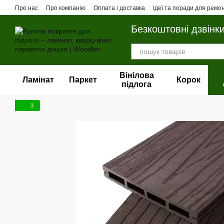
Перейти до основного контенту
Про нас
Про компанію
Оплата і доставка
Ідеї та поради для ремо
Безкоштовні дзвінк
Вінілова
Ламінат
Паркет
Корок
пiдлога
3