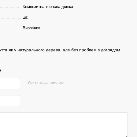
Композитна терасна дошка
шт.
Виробник
чуття як у натурального дерева, але без проблем з доглядом.
р
Увійти за допомогою