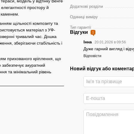
тераси, модель у відтінку Венге
Додаткові розділи
 елегантності простору й
 каменем.
Одиниці виміру
анням щільності композиту та
Тип гарантії
користовується матеріал з УФ-
Відгуки
1
поверхні тривалий час. Дошка
Інна
20.01.2026 в 09:56
ення, зберігаючи стабільність і
Дуже гарний вигляд і від
Відповісти
ням прихованого кріплення, що
е забезпечує акуратний
Новий відгук або комента
ання та мінімальний рівень