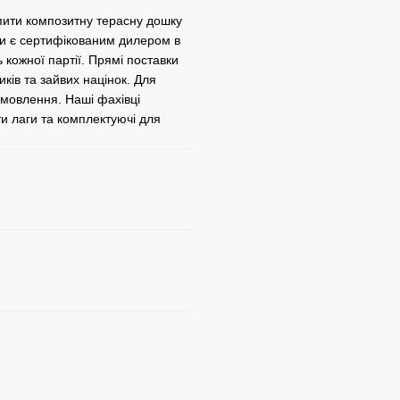
упити композитну терасну дошку
Ми є сертифікованим дилером в
ь кожної партії. Прямі поставки
ків та зайвих націнок. Для
замовлення. Наші фахівці
ти лаги та комплектуючі для