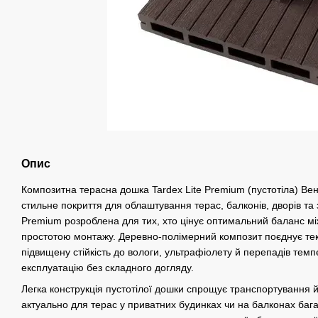
Опис
Композитна терасна дошка Tardex Lite Premium (пустотіла) Вен
стильне покриття для облаштування терас, балконів, дворів та з
Premium розроблена для тих, хто цінує оптимальний баланс між
простотою монтажу. Деревно-полімерний композит поєднує тек
підвищену стійкість до вологи, ультрафіолету й перепадів тем
експлуатацію без складного догляду.
Легка конструкція пустотілої дошки спрощує транспортування 
актуально для терас у приватних будинках чи на балконах баг