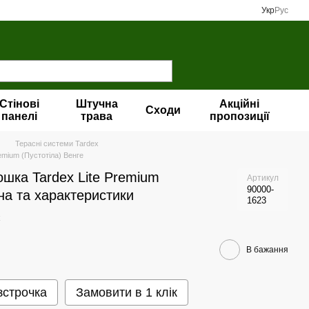
Укр
Рус
Стінові
Штучна
Акційні
Сходи
панелі
трава
пропозиції
Терасні системи Tardex
emium (Пустотіла) Венге
шка Tardex Lite Premium
Артикул
90000-
на та характеристики
1623
В бажання
зстрочка
Замовити в 1 клік