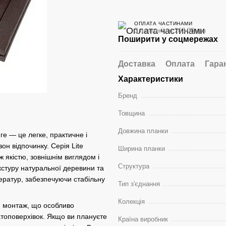
ОПЛАТА ЧАСТИНАМИ
3 платежі по 263.00 грн
Поширити у соцмережах
Доставка
Оплата
Гара
Характеристики
Бренд
Товщина
Довжина планки
ге — це легке, практичне і
он відпочинку. Серія Lite
Ширина планки
 якістю, зовнішнім виглядом і
Структура
стуру натуральної деревини та
ператур, забезпечуючи стабільну
Тип з'єднання
Колекція
й монтаж, що особливо
атоповерхівок. Якщо ви плануєте
Країна виробник