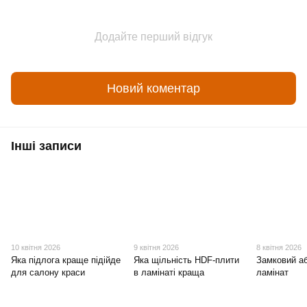
Додайте перший відгук
Новий коментар
Інші записи
10 квітня 2026
9 квітня 2026
8 квітня 2026
Яка підлога краще підійде
Яка щільність HDF-плити
Замковий а
для салону краси
в ламінаті краща
ламінат