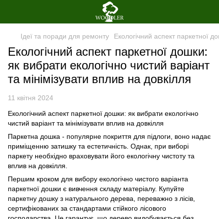
Ідеї та поради для ремонту
Екологічний аспект паркетної до
Екологічний аспект паркетної дошки:
як вибрати екологічно чистий варіант
та мінімізувати вплив на довкілля
11 квітня 2024
Екологічний аспект паркетної дошки: як вибрати екологічно
чистий варіант та мінімізувати вплив на довкілля
Паркетна дошка - популярне покриття для підлоги, воно надає
приміщенню затишку та естетичність. Однак, при виборі
паркету необхідно враховувати його екологічну чистоту та
вплив на довкілля.
Першим кроком для вибору екологічно чистого варіанта
паркетної дошки є вивчення складу матеріалу. Купуйте
паркетну дошку з натурального дерева, переважно з лісів,
сертифікованих за стандартами стійкого лісового
господарства. Це гарантує, що дерево видобувається без