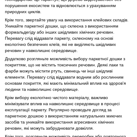
порушення екосистем та відновлюється з урахуванням
природних циклів.
Крім того, звертайте увагу на використання клейових складів.
Уникайте паркетної дошки, що склеєна з використанням
формальдегіду або інших шкідливих хімічних речовин.
Перевагу слід віддавати паркету, склеєному на основі
екологічно безпечних клеїв, які не виділяють шкідливих
речовин у навколишнє середовище.
Додатково розгляньте можливість вибору паркетної дошки з
покриттям, що не містить токсичних речовин. Деякі лаки та
фарби можуть містити ртуть, свинець чи інші шкідливі
елементи. Перевагу слід віддавати водним або рослинним
основам покриття, які мають мінімальний вплив на здоров'я
людини та навколишнє середовище.
Крім вибору екологічно чистого матеріалу, важливо
мінімізувати вплив на навколишнє середовище в процесі
експлуатації паркету. Регулярно проводьте догляд за
паркетною дошкою з використанням натуральних миючих
засобів та уникайте використання агресивних хімічних
речовин, які можуть забруднювати довкілля.
Крім того, розгляньте можливість переробки або повторного