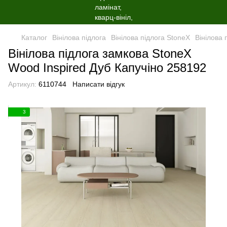
Каталог
Вінілова пiдлога
Вінілова пiдлога StoneX
Вінілова 
Вінілова пiдлога замкова StoneX
Wood Inspired Дуб Капучіно 258192
Артикул:
6110744
Написати відгук
3