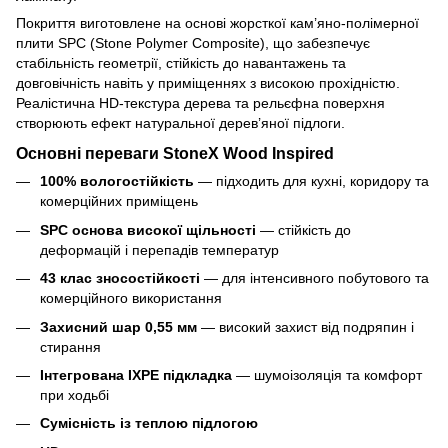
Покриття виготовлене на основі жорсткої кам’яно-полімерної
плити SPC (Stone Polymer Composite), що забезпечує
стабільність геометрії, стійкість до навантажень та
довговічність навіть у приміщеннях з високою прохідністю.
Реалістична HD-текстура дерева та рельєфна поверхня
створюють ефект натуральної дерев’яної підлоги.
Основні переваги StoneX Wood Inspired
100% вологостійкість
— підходить для кухні, коридору та
комерційних приміщень
SPC основа високої щільності
— стійкість до
деформацій і перепадів температур
43 клас зносостійкості
— для інтенсивного побутового та
комерційного використання
Захисний шар 0,55 мм
— високий захист від подряпин і
стирання
Інтегрована IXPE підкладка
— шумоізоляція та комфорт
при ходьбі
Сумісність із теплою підлогою