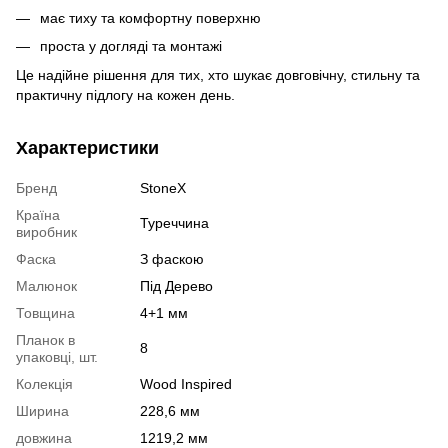
має тиху та комфортну поверхню
проста у догляді та монтажі
Це надійне рішення для тих, хто шукає довговічну, стильну та
практичну підлогу на кожен день.
Характеристики
Бренд
StoneX
Країна
Туреччина
виробник
Фаска
З фаскою
Малюнок
Під Дерево
Товщина
4+1 мм
Планок в
8
упаковці, шт.
Колекція
Wood Inspired
Ширина
228,6 мм
довжина
1219,2 мм