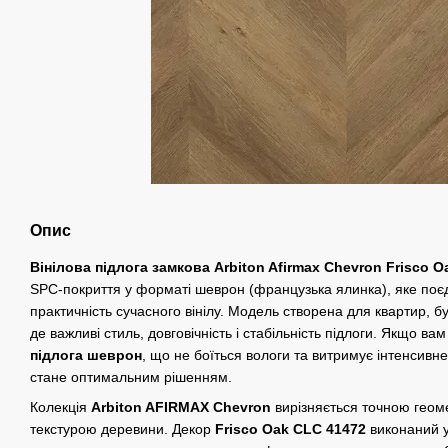
Опис
Вінілова підлога замкова Arbiton Afirmax Chevron Frisco 
SPC-покриття у форматі шеврон (французька ялинка), яке поєд
практичність сучасного вінілу. Модель створена для квартир, б
де важливі стиль, довговічність і стабільність підлоги. Якщо ва
підлога шеврон
, що не боїться вологи та витримує інтенсив
стане оптимальним рішенням.
Колекція
Arbiton AFIRMAX Chevron
вирізняється точною геоме
текстурою деревини. Декор
Frisco Oak CLC 41472
виконаний у