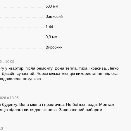
600 мм
Замковий
1.44
0,3 мм
Виробник
6 в 10:05
гу у квартирі після ремонту. Вона тепла, тиха і красива. Легко
. Дизайн сучасний. Через кілька місяців використання підлога
 задоволена покупкою.
2026 в 10:05
я будинку. Вона міцна і практична. Не боїться води. Монтаж
сяців підлога виглядає як нова. Задоволений вибором.
:12