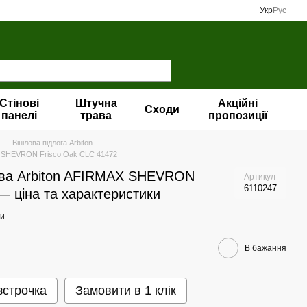
Укр
Рус
Стінові
Штучна
Акційні
Сходи
панелі
трава
пропозиції
Вінілова пiдлога Arbiton
AX SHEVRON Frisco Oak CLC 41472
кова Arbiton AFIRMAX SHEVRON
Артикул
6110247
— ціна та характеристики
ки
В бажання
зстрочка
Замовити в 1 клік