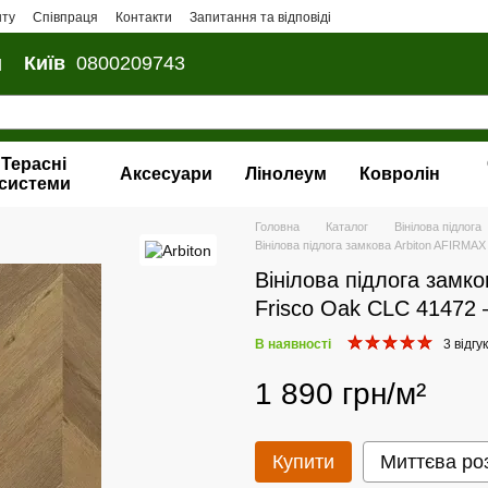
нту
Співпраця
Контакти
Запитання та відповіді
и
Київ
0800209743
Терасні
Аксесуари
Лінолеум
Ковролін
системи
Головна
Каталог
Вінілова пiдлога
Вінілова підлога замкова Arbiton AFIRM
Вінілова підлога зам
Frisco Oak CLC 41472 
В наявності
3 відгу
1 890 грн/м²
Купити
Миттєва ро