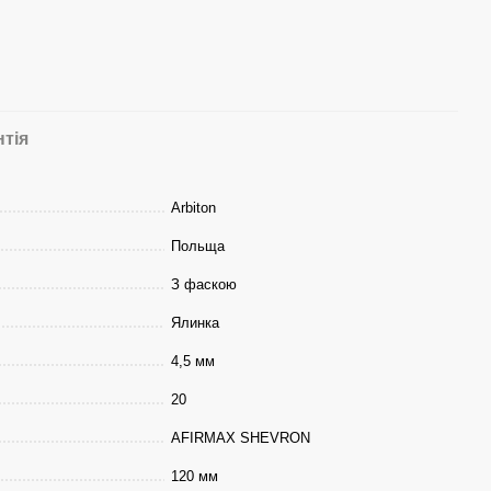
нтія
Arbiton
Польща
З фаскою
Ялинка
4,5 мм
20
AFIRMAX SHEVRON
120 мм