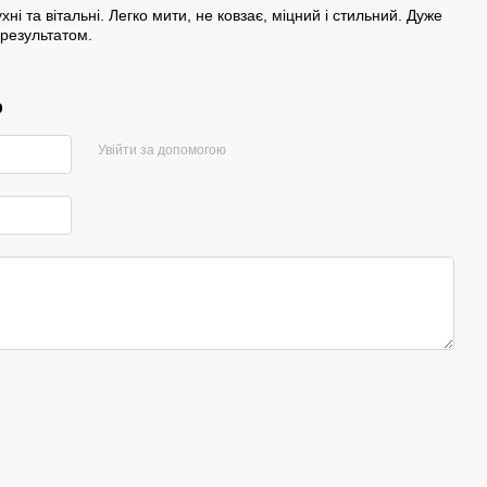
хні та вітальні. Легко мити, не ковзає, міцний і стильний. Дуже
 результатом.
р
Увійти за допомогою