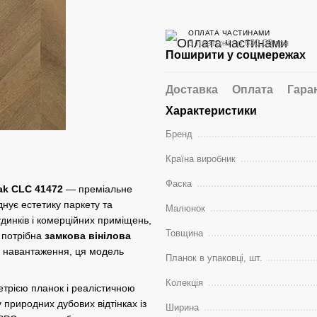
ОПЛАТА ЧАСТИНАМИ
3 платежі по 630.00 грн
Поширити у соцмережах
Доставка
Оплата
Гара
Характеристики
Бренд
Країна виробник
Фаска
Oak CLC 41472
— преміальне
нує естетику паркету та
Малюнок
удинків і комерційних приміщень,
Товщина
м потрібна
замкова вінілова
не навантаження, ця модель
Планок в упаковці, шт.
Колекція
трією планок і реалістичною
 природних дубових відтінках із
Ширина