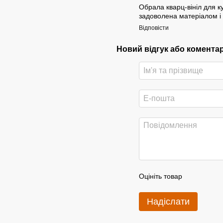
Обрала кварц-вініл для ку
задоволена матеріалом і
Відповісти
Новий відгук або комента
Оцініть товар
Надіслати