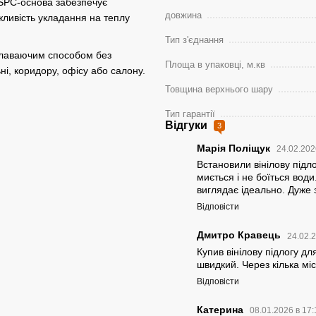
SPC-основа забезпечує
довжина
ожливість укладання на теплу
Тип з'єднання
плаваючим способом без
Площа в упаковці, м.кв
ьні, коридору, офісу або салону.
Товщина верхнього шару
Тип гарантії
Відгуки
3
Марія Поліщук
24.02.202
Встановили вінілову підло
миється і не боїться води
виглядає ідеально. Дуже
Відповісти
Дмитро Кравець
24.02.
Купив вінілову підлогу дл
швидкий. Через кілька мі
Відповісти
Катерина
08.01.2026 в 17