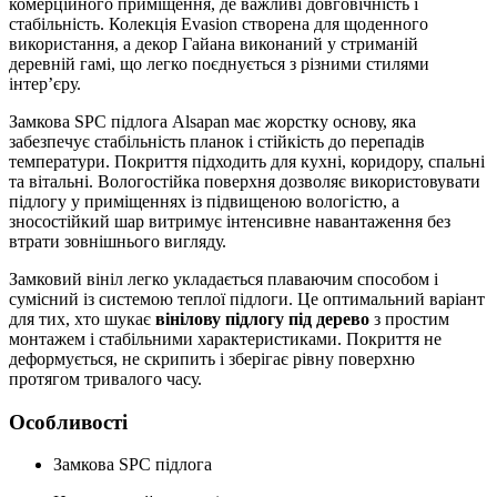
комерційного приміщення, де важливі довговічність і
стабільність. Колекція Evasion створена для щоденного
використання, а декор Гайана виконаний у стриманій
деревній гамі, що легко поєднується з різними стилями
інтер’єру.
Замкова SPC підлога Alsapan має жорстку основу, яка
забезпечує стабільність планок і стійкість до перепадів
температури. Покриття підходить для кухні, коридору, спальні
та вітальні. Вологостійка поверхня дозволяє використовувати
підлогу у приміщеннях із підвищеною вологістю, а
зносостійкий шар витримує інтенсивне навантаження без
втрати зовнішнього вигляду.
Замковий вініл легко укладається плаваючим способом і
сумісний із системою теплої підлоги. Це оптимальний варіант
для тих, хто шукає
вінілову підлогу під дерево
з простим
монтажем і стабільними характеристиками. Покриття не
деформується, не скрипить і зберігає рівну поверхню
протягом тривалого часу.
Особливості
Замкова SPC підлога