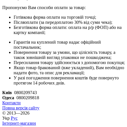
Пропонуємо Вам способи оплати за товар:
Готівкова форма оплати на торговій точці;
Післяоплати (за передоплатою 30% від суми чека);
Безготівкова форма оплати: оплата на р/р (ФОП) або на
картку компанії;
Гарантія на куплений товар надає офіційний
постачальник;
Повернення товару за умови, що цілісність товару, а
також зовнішній вигляд упаковки не пошкоджена;
Пересилання товару здійснюється з допомогою покупця;
Якщо товар бракований (вже укладений), Вам необхідно
надати фото, та опис для рекламації;
У разі погодження повернення коштів буде повернуто
протягом 14 робочих днів.
Київ
0800209743
Одеса
0800209818
Контакти
Повна версія сайту
© 2013—2026
Укр
Рус
Інтернет-магазин