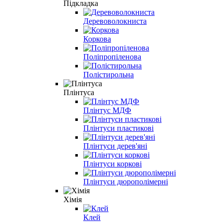
Підкладка
Деревоволокниста
Коркова
Поліпропіленова
Полістирольна
Плінтуса
Плінтус МДФ
Плінтуси пластикові
Плінтуси дерев'яні
Плінтуси коркові
Плінтуси дюрополімерні
Хімія
Клей