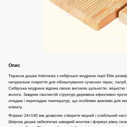
Опис
Терасна дошка Indonesia з сибірської модрини серії Elite роз
натуральне покриття для облаштування сучасних терас, палуб, 
Сибірська модрина відома своєю високою щільністю, міцністю 
вологи. Завдяки смолистій структурі деревина ефективно про
опадам і перепадам температур, що особливо важливо для експ
клімату.
Формат 24×140 мм дозволяє створити міцний і стабільний наст
Широка дошка забезпечує швидкий монтаж і формує рівну геом