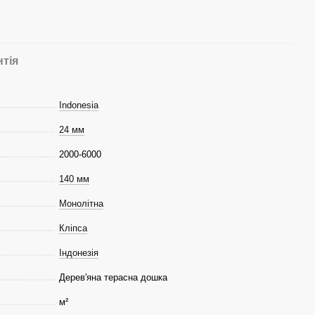
нтія
Indonesia
24 мм
2000-6000
140 мм
Монолітна
Кліпса
Індонезія
Дерев'яна терасна дошка
м²