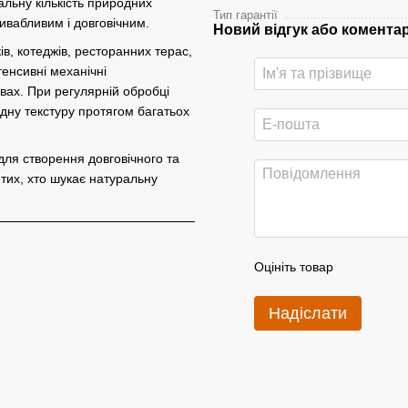
альну кількість природних
Тип гарантії
ривабливим і довговічним.
Новий відгук або комента
в, котеджів, ресторанних терас,
тенсивні механічні
овах. При регулярній обробці
дну текстуру протягом багатьох
для створення довговічного та
тих, хто шукає натуральну
Оцініть товар
Надіслати