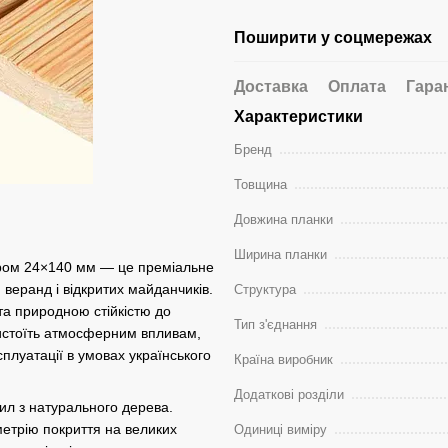
Поширити у соцмережах
Доставка
Оплата
Гара
Характеристики
Бренд
Товщина
Довжина планки
Ширина планки
міром 24×140 мм — це преміальне
веранд і відкритих майданчиків.
Структура
та природною стійкістю до
Тип з'єднання
тистоїть атмосферним впливам,
луатації в умовах українського
Країна виробник
Додаткові розділи
ил з натурального дерева.
етрію покриття на великих
Одиниці виміру