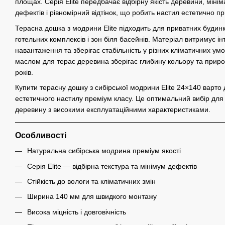
площах. Серія Elite передбачає відбірну якість деревини, мінім
дефектів і рівномірний відтінок, що робить настил естетично п
Терасна дошка з модрини Elite підходить для приватних будинкі
готельних комплексів і зон біля басейнів. Матеріал витримує ін
навантаження та зберігає стабільність у різних кліматичних ум
маслом для терас деревина зберігає глибину кольору та приро
років.
Купити терасну дошку з сибірської модрини Elite 24×140 варто 
естетичного настилу преміум класу. Це оптимальний вибір для 
деревину з високими експлуатаційними характеристиками.
Особливості
Натуральна сибірська модрина преміум якості
Серія Elite — відбірна текстура та мінімум дефектів
Стійкість до вологи та кліматичних змін
Ширина 140 мм для швидкого монтажу
Висока міцність і довговічність