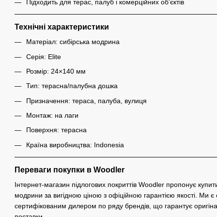
Підходить для терас, палуб і комерційних об’єктів
Технічні характеристики
Матеріал: сибірська модрина
Серія: Elite
Розмір: 24×140 мм
Тип: терасна/палубна дошка
Призначення: тераса, палуба, вулиця
Монтаж: на лаги
Поверхня: терасна
Країна виробництва: Indonesia
Переваги покупки в Woodler
Інтернет-магазин підлогових покриттів Woodler пропонує купити
модрини за вигідною ціною з офіційною гарантією якості. Ми є 
сертифікованим дилером по ряду брендів, що гарантує оригіналь
поставки.