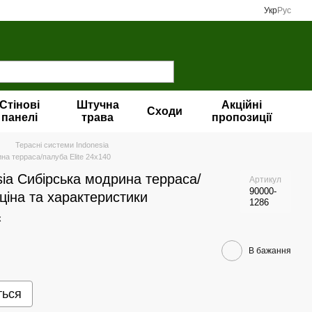
Укр
Рус
Стінові
Штучна
Акційні
Сходи
панелі
трава
пропозиції
Терасні системи Indonesia
на терраса/палуба Elite 24х140
ia Сибірська модрина терраса/
Артикул
90000-
ціна та характеристики
1286
к
В бажання
ться