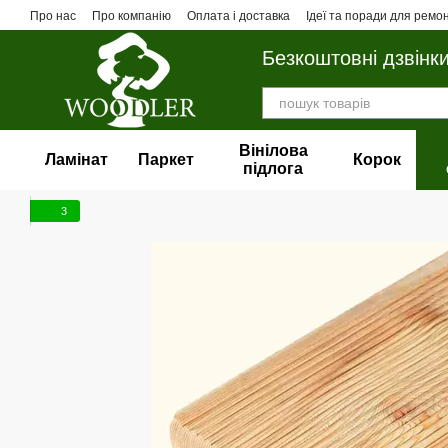
Перейти до основного контенту
Про нас
Про компанію
Оплата і доставка
Ідеї та поради для ремо
Безкоштовні дзвінк
Вінілова
Ламінат
Паркет
Корок
пiдлога
3