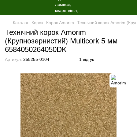
Каталог
Корок
Корок Amorim
Технічний корок Amorim (Кру
Технічний корок Amorim
(Крупнозернистий) Multicork 5 мм
6584050264050DK
Артикул:
255255-0104
1 відгук