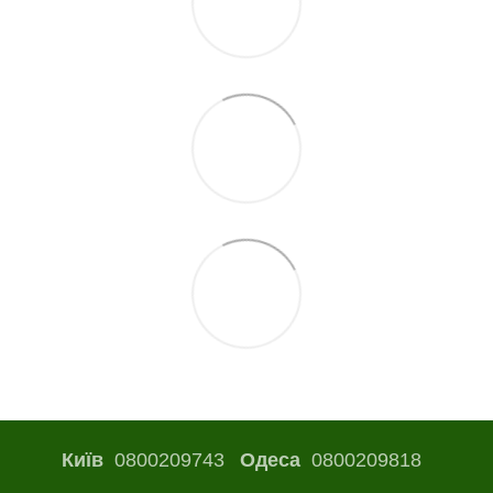
Київ
0800209743
Одеса
0800209818