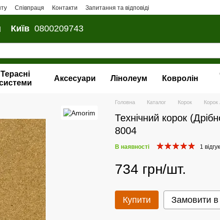
нту
Співпраця
Контакти
Запитання та відповіді
и
Київ
0800209743
Терасні
Аксесуари
Лінолеум
Ковролін
системи
Головна
Каталог
Корок
Корок
Технічний корок (Дріб
8004
В наявності
1 відгук
734 грн/шт.
Купити
Замовити в 