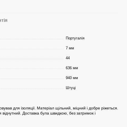
нтія
Португалія
7 мм
44
636 мм
940 мм
Штуці
вував для ізоляції. Матеріал щільний, міцний і добре ріжеться.
я відчутний. Доставка була швидкою, без затримок і