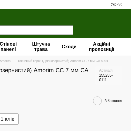
Укр
Рус
Стінові
Штучна
Акційні
Сходи
панелі
трава
пропозиції
 Amorim
Технічний корок (Дрібнозернистий) Amorim CC 7 мм СА 8004
нозернистий) Amorim CC 7 мм СА
Артикул
255255-
0111
В бажання
1 клік