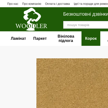
Перейти до основного контенту
Про нас
Про компанію
Оплата і доставка
Ідеї та поради для ремо
Безкоштовні дзвінк
Вінілова
Ламінат
Паркет
Корок
пiдлога