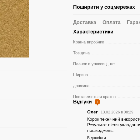
Поширити у соцмережах
Доставка
Оплата
Гара
Характеристики
Країна виробник
Товщина
Планок в упаковці, шт.
Ширина
довжина
Поставляється кратно
Відгуки
1
Олег
13.02.2026 в 08:29
Корок технічний використо
Результат після укладанн
пошкоджень.
Відповісти