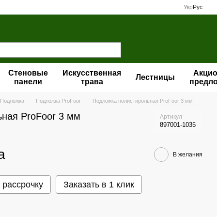
Укр
Рус
Стеновые
Искусственная
Акци
Лестницы
панели
трава
предл
Подложка
Подложка ProFoor
Подложка полистирольная ProFoor 3 мм
ная ProFoor 3 мм
Артикул
897001-1035
а
В желания
 рассрочку
Заказать в 1 клик