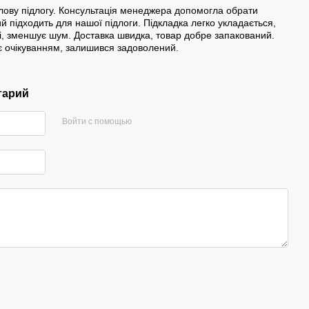
нілову підлогу. Консультація менеджера допомогла обрати
й підходить для нашої підлоги. Підкладка легко укладається,
ті, зменшує шум. Доставка швидка, товар добре запакований.
ає очікуванням, залишився задоволений.
тарий
Войти с помощью