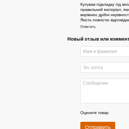
Купував підкладку під ві
правильний матеріал, яки
вирівнює дрібні нерівнос
Якість повністю відповід
Ответить
Новый отзыв или коммен
Оцените товар
Отправить