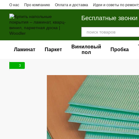
Перейти к основному контенту
О нас
Про компанию
Оплата и доставка
Идеи и советы по ремонт
Бесплатные звонки
Виниловый
Ламинат
Паркет
Пробка
пол
3