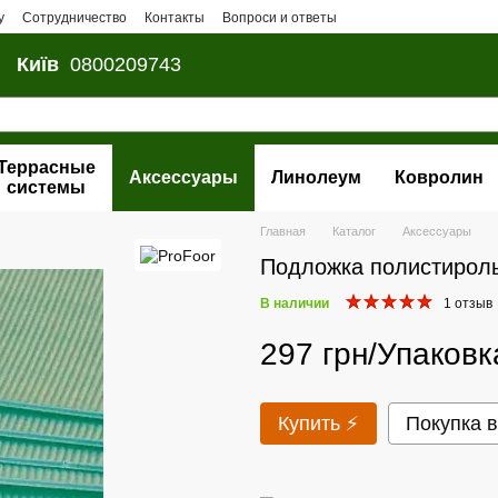
у
Сотрудничество
Контакты
Вопроси и ответы
Київ
0800209743
Террасные
Аксессуары
Линолеум
Ковролин
системы
Главная
Каталог
Аксессуары
Подложка полистироль
В наличии
1 отзыв
297 грн/Упаковк
Купить ⚡
Покупка в