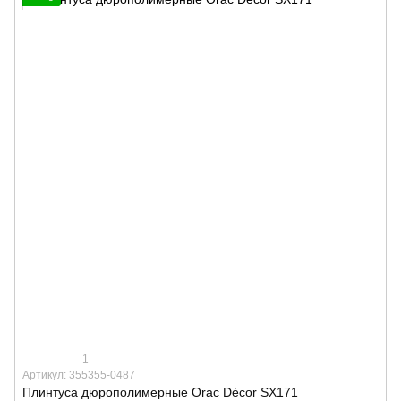
1
Артикул: 355355-0487
Плинтуса дюрополимерные Orac Décor SX171