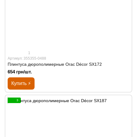
1
Артикул: 355355-0488
Плинтуса дюрополимерные Orac Décor SX172
654 грн/шт.
Купить ⚡
3