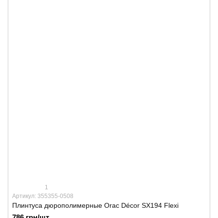
1
Артикул: 355355-0508
Плинтуса дюрополимерные Orac Décor SX194 Flexi
786 грн/шт.