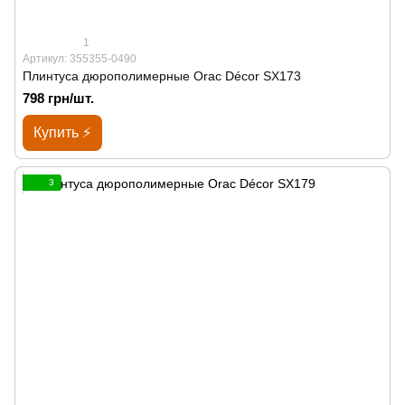
1
Артикул: 355355-0490
Плинтуса дюрополимерные Orac Décor SX173
798 грн/шт.
Купить ⚡
3