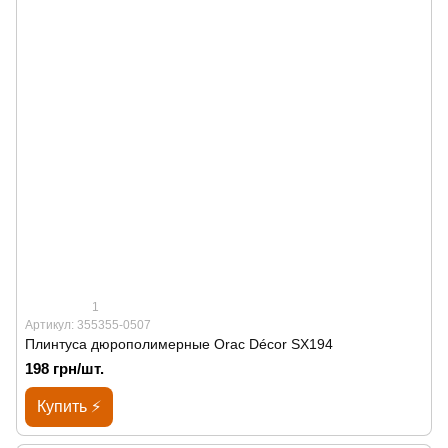
1
Артикул: 355355-0507
Плинтуса дюрополимерные Orac Décor SX194
198 грн/шт.
Купить ⚡