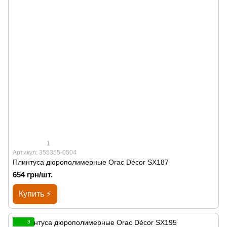
1
Артикул: 355355-0504
Плинтуса дюрополимерные Orac Décor SX187
654 грн/шт.
Купить ⚡
3