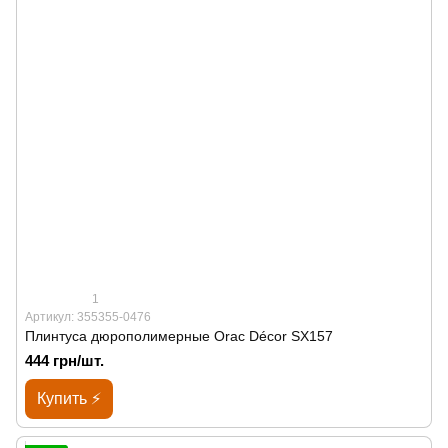
1
Артикул: 355355-0476
Плинтуса дюрополимерные Orac Décor SX157
444 грн/шт.
Купить ⚡