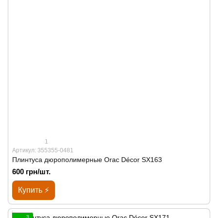
1
Артикул: 355355-0481
Плинтуса дюрополимерные Orac Décor SX163
600 грн/шт.
Купить ⚡
3