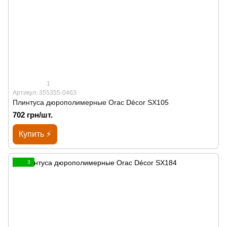
1
Артикул: 355355-0463
Плинтуса дюрополимерные Orac Décor SX105
702 грн/шт.
Купить ⚡
3