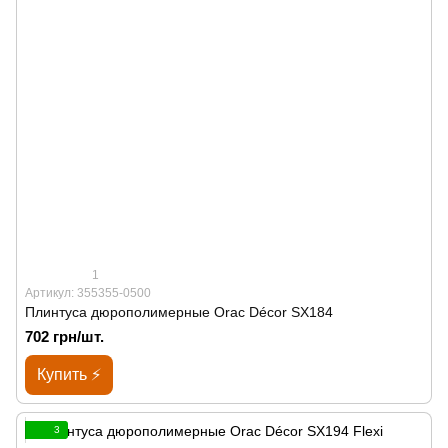
1
Артикул: 355355-0500
Плинтуса дюрополимерные Orac Décor SX184
702 грн/шт.
Купить ⚡
3