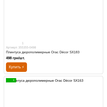
1
Артикул: 355355-0498
Плинтуса дюрополимерные Orac Décor SX183
498 грн/шт.
Купить ⚡
3