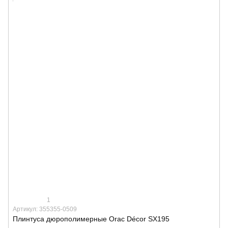
1
Артикул: 355355-0509
Плинтуса дюрополимерные Orac Décor SX195