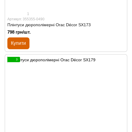
1
Артикул: 355355-0490
Плінтуси дюрополімерні Orac Décor SX173
798 грн/шт.
Купити
3