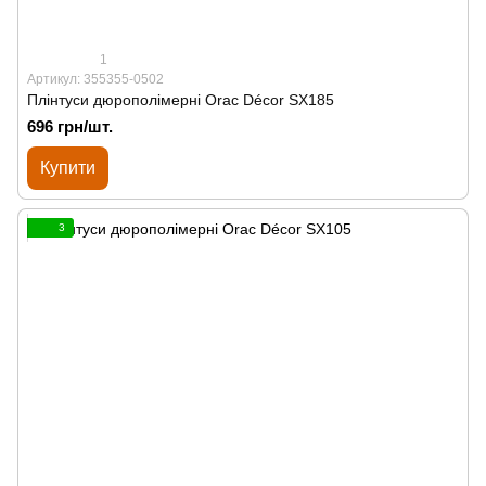
1
Артикул: 355355-0502
Плінтуси дюрополімерні Orac Décor SX185
696 грн/шт.
Купити
3