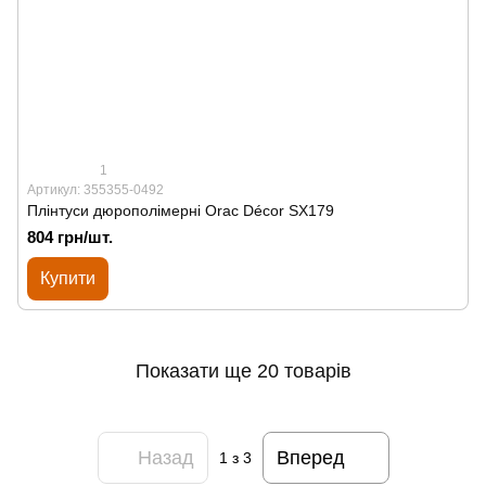
1
Артикул: 355355-0492
Плінтуси дюрополімерні Orac Décor SX179
804 грн/шт.
Купити
Показати ще 20 товарів
Назад
Вперед
1
з 3