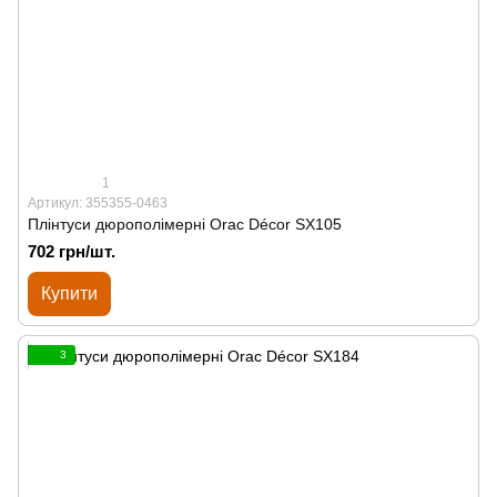
1
Артикул: 355355-0463
Плінтуси дюрополімерні Orac Décor SX105
702 грн/шт.
Купити
3