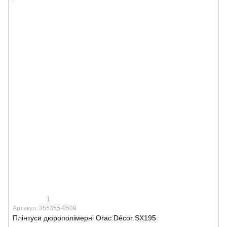
1
Артикул: 355355-0509
Плінтуси дюрополімерні Orac Décor SX195