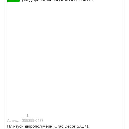
1
Артикул: 355355-0487
Плінтуси дюрополімерні Orac Décor SX171