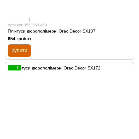
1
Артикул: 355355-0469
Плінтуси дюрополімерні Orac Décor SX137
654 грн/шт.
Купити
3