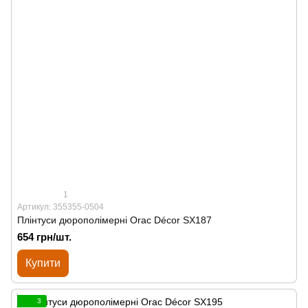
1
Артикул: 355355-0504
Плінтуси дюрополімерні Orac Décor SX187
654 грн/шт.
Купити
3