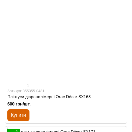
1
Артикул: 355355-0481
Плінтуси дюрополімерні Orac Décor SX163
600 грн/шт.
Купити
3