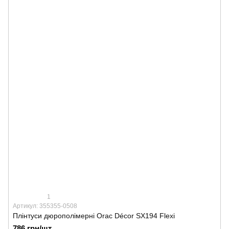
1
Артикул: 355355-0508
Плінтуси дюрополімерні Orac Décor SX194 Flexi
786 грн/шт.