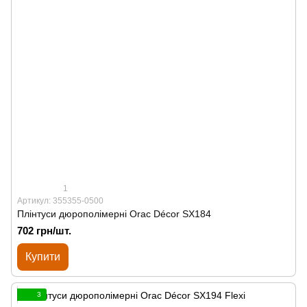
1
Артикул: 355355-0500
Плінтуси дюрополімерні Orac Décor SX184
702 грн/шт.
Купити
3