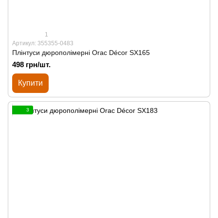
1
Артикул: 355355-0483
Плінтуси дюрополімерні Orac Décor SX165
498 грн/шт.
Купити
3