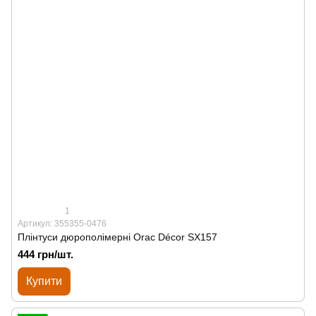
1
Артикул: 355355-0476
Плінтуси дюрополімерні Orac Décor SX157
444 грн/шт.
Купити