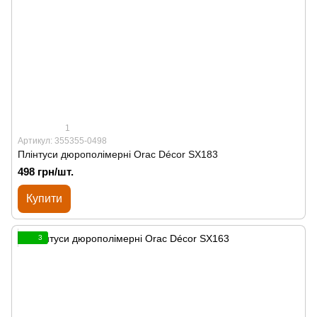
1
Артикул: 355355-0498
Плінтуси дюрополімерні Orac Décor SX183
498 грн/шт.
Купити
3