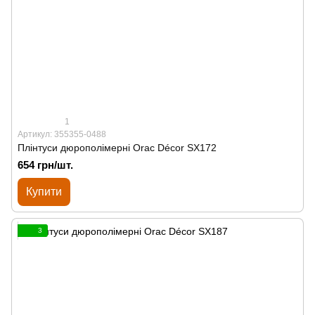
1
Артикул: 355355-0488
Плінтуси дюрополімерні Orac Décor SX172
654 грн/шт.
Купити
3