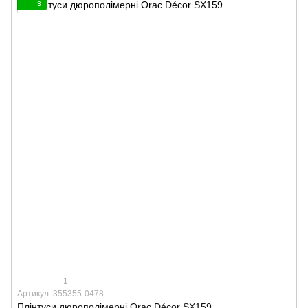
3
1
Артикул: 355355-0478
Плінтуси дюрополімерні Orac Décor SX159